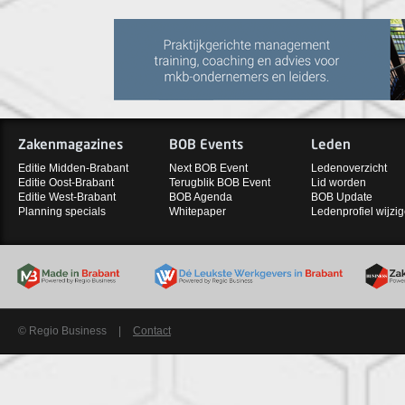
Zakenmagazines
BOB Events
Leden
Editie Midden-Brabant
Next BOB Event
Ledenoverzicht
Editie Oost-Brabant
Terugblik BOB Event
Lid worden
Editie West-Brabant
BOB Agenda
BOB Update
Planning specials
Whitepaper
Ledenprofiel wijzi
© Regio Business
|
Contact