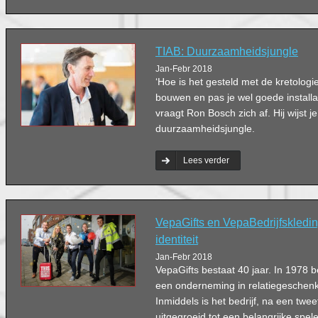
TIAB: Duurzaamheidsjungle
Jan-Febr 2018
‘Hoe is het gesteld met de kretolog
bouwen en pas je wel goede installa
vraagt Ron Bosch zich af. Hij wijst j
duurzaamheidsjungle.
Lees verder
VepaGifts en VepaBedrijfskledi
identiteit
Jan-Febr 2018
VepaGifts bestaat 40 jaar. In 1978
een onderneming in relatiegeschenk
Inmiddels is het bedrijf, na een twee
uitgegroeid tot een belangrijke spel