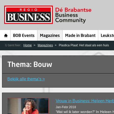
BOB Events
Magazines
Made in Brabant
Leukst
U bent hier:
Home
Magazines
Plastica Plaat: Het staat als een huis
Thema: Bouw
Bekijk alle thema’s >
Vrouw in Business: Heleen Herb
Jan-Febr 2018
‘Wat wil ik later worden?’ In Heleen 