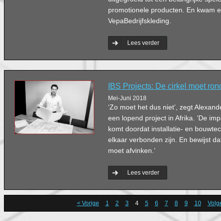
promotionele producten. En kwam er
VepaBedrijfskleding.
Lees verder
IBS Projects: De cirkel moet rond
Mei-Juni 2018
‘Zo moet het dus niet’, zegt Alexan
een lopend project in Afrika. ‘De im
komt doordat installatie- en bouwte
elkaar verbonden zijn. En bewijst da
moet afvinken.’
Lees verder
< Vorige
1
2
3
4
5
6
7
8
9
10
Volg