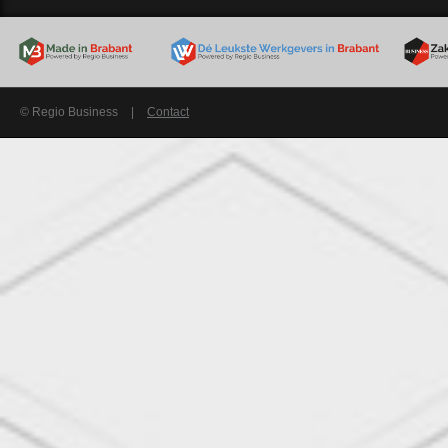
© Regio Business
|
Contact