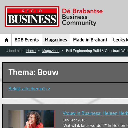
BOB Events
Magazines
Made in Brabant
Leukst
U bent hier:
Home
Magazines
Boll Engineering Build & Construct: We
Thema: Bouw
Bekijk alle thema’s >
Vrouw in Business: Heleen Herb
Jan-Febr 2018
‘Wat wil ik later worden?’ In Heleen 