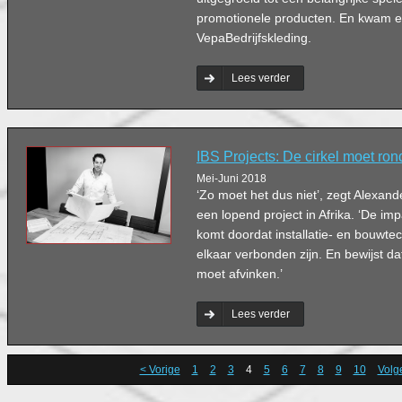
promotionele producten. En kwam er
VepaBedrijfskleding.
Lees verder
IBS Projects: De cirkel moet rond
Mei-Juni 2018
‘Zo moet het dus niet’, zegt Alexan
een lopend project in Afrika. ‘De im
komt doordat installatie- en bouwte
elkaar verbonden zijn. En bewijst da
moet afvinken.’
Lees verder
< Vorige
1
2
3
4
5
6
7
8
9
10
Volg