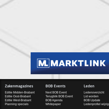
Zakenmagazines
BOB Events
Leden
Editie Midden-Brabant
Next BOB Event
Ledenoverzicht
Editie Oost-Brabant
Terugblik BOB Event
Lid worden
Editie West-Brabant
BOB Agenda
BOB Update
Planning specials
Whitepaper
Ledenprofiel wijzi