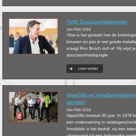
TIAB: Duurzaamheidsjungle
Jan-Febr 2018
‘Hoe is het gesteld met de kretolog
bouwen en pas je wel goede installa
vraagt Ron Bosch zich af. Hij wijst j
duurzaamheidsjungle.
Lees verder
VepaGifts en VepaBedrijfskledi
identiteit
Jan-Febr 2018
VepaGifts bestaat 40 jaar. In 1978
een onderneming in relatiegeschenk
Inmiddels is het bedrijf, na een twee
uitgegroeid tot een belangrijke spel