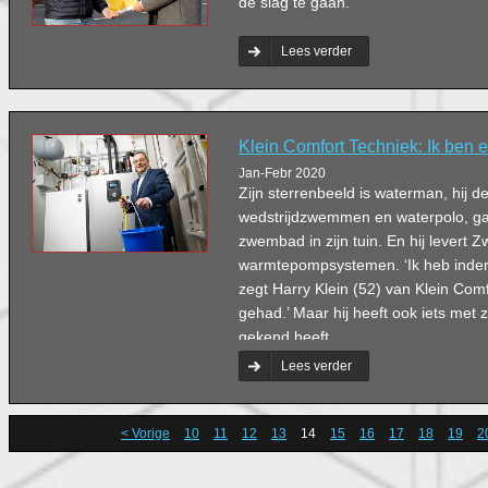
de slag te gaan.
Lees verder
Klein Comfort Techniek: Ik ben
Jan-Febr 2020
Zijn sterrenbeeld is waterman, hij 
wedstrijdzwemmen en waterpolo, gaf
zwembad in zijn tuin. En hij levert 
warmtepompsystemen. ‘Ik heb inderd
zegt Harry Klein (52) van Klein Comfo
gehad.’ Maar hij heeft ook iets met zi
gekend heeft.
Lees verder
< Vorige
10
11
12
13
14
15
16
17
18
19
2