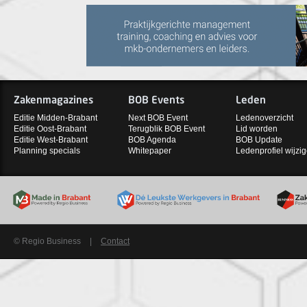
Zakenmagazines
BOB Events
Leden
Editie Midden-Brabant
Next BOB Event
Ledenoverzicht
Editie Oost-Brabant
Terugblik BOB Event
Lid worden
Editie West-Brabant
BOB Agenda
BOB Update
Planning specials
Whitepaper
Ledenprofiel wijzi
© Regio Business
|
Contact