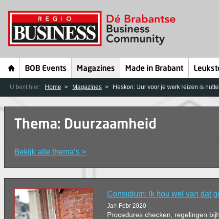
BOB Events
Magazines
Made in Brabant
Leukst
U bent hier:
Home
Magazines
Heskon: Uur voor je werk reizen is nutt
Thema: Duurzaamheid
Bekijk alle thema’s >
Considium: Ik hou wel van dat 
Jan-Febr 2020
Procedures checken, regelingen bi