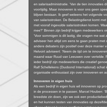
en salarisadministratie. ‘Van de tien innovaties d
voortijdig. Maar innoveren is voor ons geen sp
blijven bestaan. Ik geef weleens het volgende voo
van salarisstroken. De Belastingdienst komt met
met vooraf ingevulde salarisstroken komen. Waar 
mee?’ Binnen zijn bedrijf krijgen medewerkers vi
‘Voor sommigen is dit lastig, die vragen me wat 
adviseer hen altijd om eens te gaan praten met c
andere debaters zijn positief over deze manier v
Helvoirt adviseert: ‘Neem de tijd om te innoveren
maand waar Ruud van Leeuwen over vertelde. Pr
ieder bedrijf zijn medewerkers die creatief genoe
Ralf Schellekens (Duobond International) schat
organisatie enthousiast zijn over innoveren en a
Innoveren in eigen huis
Als een bedrijf in eigen huis wil innoveren op pr
in de processen in te passen. Marcel Houben: ‘Be
breedste zin doen, zijn we ook een productiebedr
en het kunnen testen van innovaties op dezelfde p