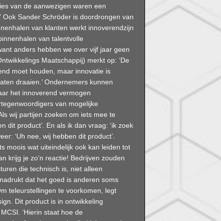
cties van de aanwezigen waren een
’ Ook Sander Schröder is doordrongen van
binnenhalen van klanten werkt innoverendzijn
binnenhalen van talentvolle
ant anders hebben we over vijf jaar geen
ntwikkelings Maatschappij) merkt op: ‘De
aaiend moet houden, maar innovatie is
e laten draaien.’ Ondernemers kunnen
aar het innoverend vermogen
ertegenwoordigers van mogelijke
ls wij partijen zoeken om iets mee te
 dit product’. En als ik dan vraag: ‘ik zoek
eer: ‘Uh nee, wij hebben dit product’.
s moois wat uiteindelijk ook kan leiden tot
n krijg je zo’n reactie! Bedrijven zouden
ren die technisch is, niet alleen
enadrukt dat het goed is anderen soms
m teleurstellingen te voorkomen, legt
ign. Dit product is in ontwikkeling
 MCSI. ‘Hierin staat hoe de