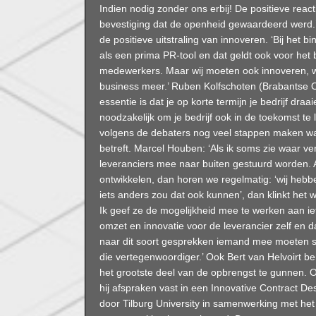
Indien nodig zonder ons erbij! De positieve rea
bevestiging dat de openheid gewaardeerd werd.
de positieve uitstraling van innoveren. ‘Bij het 
als een prima PR-tool en dat geldt ook voor het 
medewerkers. Maar wij moeten ook innoveren, w
business meer.’ Ruben Kolfschoten (Brabantse O
essentie is dat je op korte termijn je bedrijf dr
noodzakelijk om je bedrijf ook in de toekomst t
volgens de debaters nog veel stappen maken w
betreft. Marcel Houben: ‘Als ik soms zie waar v
leveranciers mee naar buiten gestuurd worden. A
ontwikkelen, dan horen we regelmatig: ‘wij hebben
iets anders zou dat ook kunnen’, dan klinkt het w
Ik geef ze de mogelijkheid mee te werken aan iet
omzet en innovatie voor de leverancier zelf en da
naar dit soort gesprekken iemand mee moeten stu
die vertegenwoordiger.’ Ook Bert van Helvoirt b
het grootste deel van de opbrengst te gunnen. O
hij afspraken vast in een Innovative Contract Des
door Tilburg University in samenwerking met het