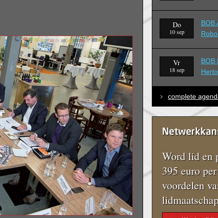
BOB A
Do
10 sep
Robo
BOB B
Vr
18 sep
Hert
complete agend
Netwerkkan
Word lid en p
395 euro per 
voordelen va
lidmaatschap