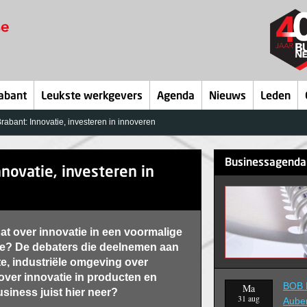
abant
Leukste werkgevers
Agenda
Nieuws
Leden
bant: Innovatie, investeren in innoveren
Businessagenda
novatie, investeren in
t over innovatie in een voormalige
ne? De debaters die deelnemen aan
te, industriële omgeving over
over innovatie in producten en
BOB B
Ma
siness juist hier neer?
31 aug
Aube