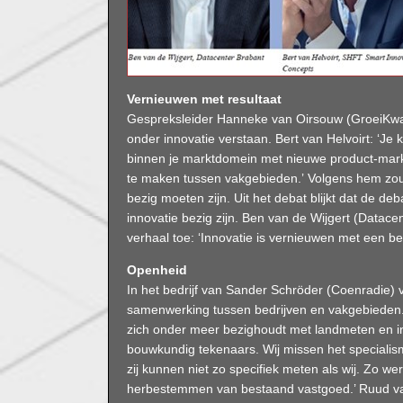
Vernieuwen met resultaat
Gespreksleider Hanneke van Oirsouw (GroeiKwad
onder innovatie verstaan. Bert van Helvoirt: ‘Je
binnen je marktdomein met nieuwe product-mark
te maken tussen vakgebieden.’ Volgens hem zoud
bezig moeten zijn. Uit het debat blijkt dat de d
innovatie bezig zijn. Ben van de Wijgert (Datac
verhaal toe: ‘Innovatie is vernieuwen met een be
Openheid
In het bedrijf van Sander Schröder (Coenradie) v
samenwerking tussen bedrijven en vakgebieden.
zich onder meer bezighoudt met landmeten en i
bouwkundig tekenaars. Wij missen het special
zij kunnen niet zo specifiek meten als wij. Zo w
herbestemmen van bestaand vastgoed.’ Ruud va