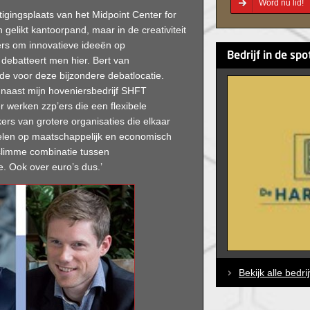
Word nu lid!
igingsplaats van het Midpoint Center for
n gelikt kantoorpand, maar in de creativiteit
s om innovatieve ideeën op
Bedrijf in de spo
debatteert men hier. Bert van
de voor deze bijzondere debatlocatie.
 naast mijn hoveniersbedrijf SHFT
r werken zzp’ers die een flexibele
s van grotere organisaties die elkaar
elen op maatschappelijk en economisch
 slimme combinatie tussen
. Ook over euro’s dus.’
Bekijk alle bedri