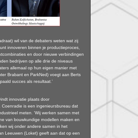
raat) wil van de debaters weten wat zij
 kunt innoveren binnen je productieproces,
tcombinaties en door nieuwe verbindingen
en bedrijven op alle drie de niveaus
ebaters allemaal op hun eigen manier met
enter Brabant en ParkNed) voegt aan Berts
paald succes als resultaat.’
indt innovatie plaats door
 Coenradie is een ingenieursbureau dat
ndustrieel meten. ‘Wij werken samen met
isme van bouwkundige modellen maken en
erken wij onder andere samen in het
n Leeuwen (Loket) geeft aan dat op een