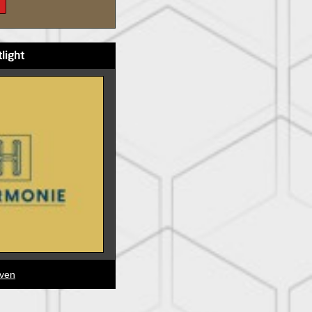
tlight
jven