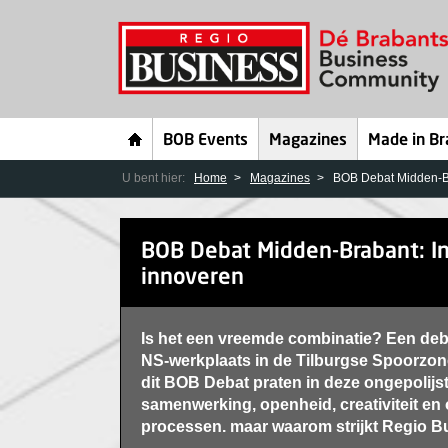
BOB Events
Magazines
Made in Br
U bent hier:
Home
Magazines
BOB Debat Midden-Bra
BOB Debat Midden-Brabant: In
innoveren
Is het een vreemde combinatie? Een deba
NS-werkplaats in de Tilburgse Spoorzo
dit BOB Debat praten in deze ongepolijs
samenwerking, openheid, creativiteit en 
processen. maar waarom strijkt Regio Bu