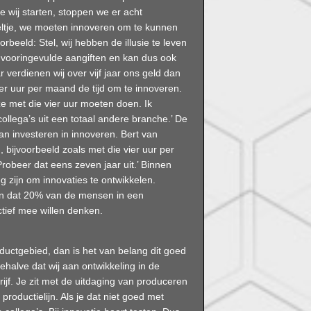
ie wij starten, stoppen we er acht
eeltje, we moeten innoveren om te kunnen
rbeeld: Stel, wij hebben de illusie te leven
 vooringevulde aangiften en kan dus ook
verdienen wij over vijf jaar ons geld dan
er uur per maand de tijd om te innoveren.
ze met die vier uur moeten doen. Ik
ollega’s uit een totaal andere branche.’ De
an investeren in innoveren. Bert van
, bijvoorbeeld zoals met die vier uur per
obeer dat eens zeven jaar uit.’ Binnen
g zijn om innovaties te ontwikkelen.
 in dat 20% van de mensen in een
ctief mee willen denken.
oductgebied, dan is het van belang dit goed
halve dat wij aan ontwikkeling in de
ijf. Je zit met de uitdaging van produceren
roductielijn. Als je dat niet goed met