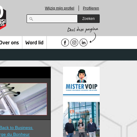
Wijzig mijn profiel
Profileren
Zoeken
Over ons
Word lid
ack to Business 
rge du Bonheur