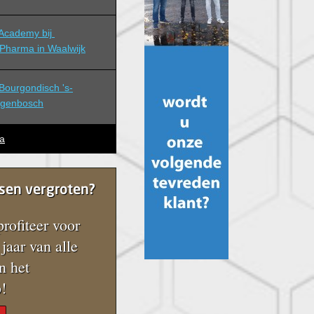
cademy bij 
Pharma in Waalwijk
ourgondisch 's-
ogenbosch
a
sen vergroten?
rofiteer voor
jaar van alle
n het
!