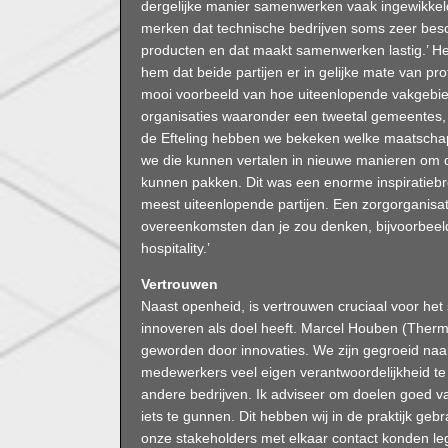
dergelijke manier samenwerken vaak ingewikkeld 
merken dat technische bedrijven soms zeer bes
producten en dat maakt samenwerken lastig.’ H
hem dat beide partijen er in gelijke mate van pro
mooi voorbeeld van hoe uiteenlopende vakgebie
organisaties waaronder een tweetal gemeentes,
de Efteling hebben we bekeken welke maatschap
we die kunnen vertalen in nieuwe manieren om d
kunnen pakken. Dit was een enorme inspiratiebron
meest uiteenlopende partijen. Een zorgorganisa
overeenkomsten dan je zou denken, bijvoorbeeld
hospitality.’
Vertrouwen
Naast openheid, is vertrouwen cruciaal voor he
innoveren als doel heeft. Marcel Houben (Thermaf
geworden door innovaties. We zijn gegroeid naar
medewerkers veel eigen verantwoordelijkheid t
andere bedrijven. Ik adviseer om doelen goed v
iets te gunnen. Dit hebben wij in de praktijk ge
onze stakeholders met elkaar contact konden l