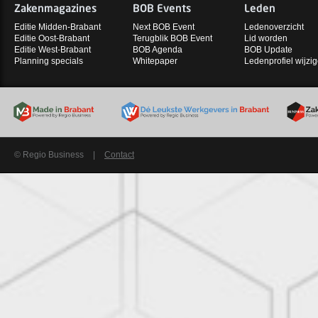
Zakenmagazines
BOB Events
Leden
Editie Midden-Brabant
Next BOB Event
Ledenoverzicht
Editie Oost-Brabant
Terugblik BOB Event
Lid worden
Editie West-Brabant
BOB Agenda
BOB Update
Planning specials
Whitepaper
Ledenprofiel wijzi
© Regio Business
|
Contact