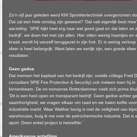
Zo’n vijf jaar geleden werd KIN Sprinklertechniek overgenomen do
Dat zal een hele omslag zijn geweest? ‘Dat valt eigenlijk best mee
aarzeling. ‘SPIE kijkt heel erg naar wat goed gaat en dat laten ze zo
bedrijf’, we doen het met zijn allen. Hier zitten weinig haantjes en
kraait, wordt hij vanzelf teruggezet in zijn hok. Er is weinig verlo
sfeer is heel belangrijk. Want laten we eerlijk zijn, een goede sfe
resultaten.’
Geen gedoe
Dat mensen het kapitaal van het bedrijf zijn, voelde collega Fred 
consultant SPIE Fire Protection & Security) ook meteen toen hij in 
binnenkwam. De no-nonsense Rotterdammer voelt zich prima thui
‘Dit is een heel open en transparant bedrijf. Geen gedoe achter ge
saamhorigheid, we vragen elkaar om raad en we halen koffie voor 
industriële markt. Waar Walther bezig is met de veiligheid van bijv
warehouses, buig ik me over de petrochemische industrie. Dat is 
sport. Geen enkel project is hetzelfde.’
Amerikaanse actiefilms