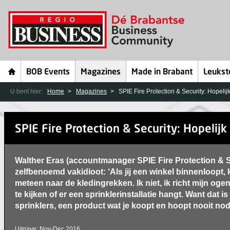
BOB Events
Magazines
Made in Brabant
Leukst
U bent hier:
Home
Magazines
SPIE Fire Protection & Security: Hopelij
SPIE Fire Protection & Security: Hopelijk
Walther Eras (accountmanager SPIE Fire Protection & S
zelfbenoemd vakidioot: ‘Als jij een winkel binnenloopt, k
meteen naar de kledingrekken. Ik niet, ik richt mijn oge
te kijken of er een sprinklerinstallatie hangt. Want dat i
sprinklers, een product wat je koopt en hoopt nooit nod
Uitgave: Nov-Dec 2016