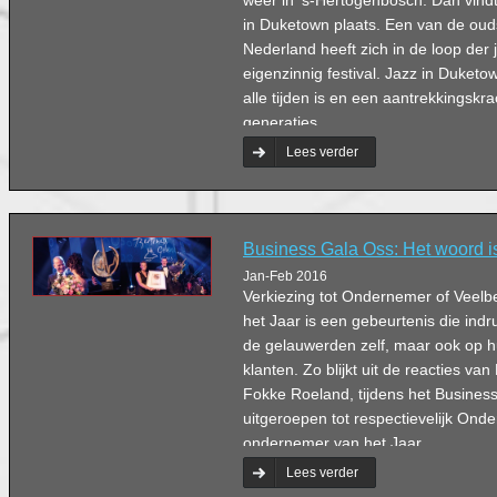
weer in ’s-Hertogenbosch. Dan vindt
in Duketown plaats. Een van de ouds
Nederland heeft zich in de loop der 
eigenzinnig festival. Jazz in Duketow
alle tijden is en een aantrekkingskra
generaties.
Lees verder
Business Gala Oss: Het woord is
Jan-Feb 2016
Verkiezing tot Ondernemer of Veel
het Jaar is een gebeurtenis die indr
de gelauwerden zelf, maar ook op h
klanten. Zo blijkt uit de reacties v
Fokke Roeland, tijdens het Busines
uitgeroepen tot respectievelijk On
ondernemer van het Jaar.
Lees verder