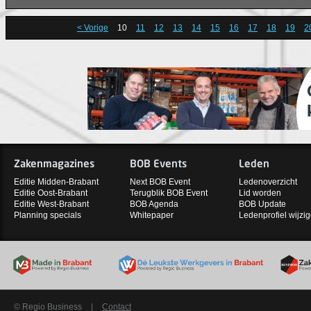
< Vorige
10
11
12
13
14
15
16
17
18
19
2
Zakenmagazines
BOB Events
Leden
Editie Midden-Brabant
Next BOB Event
Ledenoverzicht
Editie Oost-Brabant
Terugblik BOB Event
Lid worden
Editie West-Brabant
BOB Agenda
BOB Update
Planning specials
Whitepaper
Ledenprofiel wijzi
© Regio Business
|
Contact