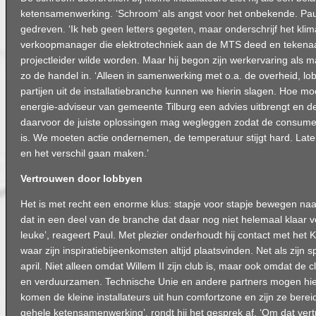
ketensamenwerking. ‘Schroom’ als angst voor het onbekende. Paul
gedreven. ‘Ik heb geen letters gegeten, maar onderschrijf het kli
verkoopmanager die elektrotechniek aan de MTS deed en tekena
projectleider wilde worden. Maar hij begon zijn werkervaring als 
zo de handel in. ‘Alleen in samenwerking met o.a. de overheid, lo
partijen uit de installatiebranche kunnen we hierin slagen. Hoe moo
energie-adviseur van gemeente Tilburg een advies uitbrengt en de
daarvoor de juiste oplossingen mag wegleggen zodat de consumen
is. We moeten actie ondernemen, de temperatuur stijgt hard. Lat
en het verschil gaan maken.’
Vertrouwen door lobbyen
Het is met recht een enorme klus: stapje voor stapje bewegen naa
dat in een deel van de branche dat daar nog niet helemaal klaar v
leuke’, reageert Paul. Met plezier onderhoudt hij contact met het 
waar zijn inspiratiebijeenkomsten altijd plaatsvinden. Net als zijn
april. Niet alleen omdat Willem II zijn club is, maar ook omdat de c
en verduurzamen. Technische Unie en andere partners mogen hie
komen de kleine installateurs uit hun comfortzone en zijn ze berei
gehele ketensamenwerking’, rondt hij het gesprek af. ‘Om dat ver