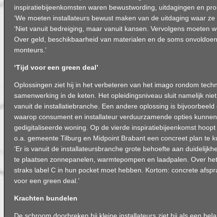
inspiratiebijeenkomsten waren bewustwording, uitdagingen en pr
‘We moeten installateurs bewust maken van de uitdaging waar ze v
‘Niet vanuit bedreiging, maar vanuit kansen. Vervolgens moeten 
Over geld, beschikbaarheid van materialen en de soms onvoldoe
monteurs.’
‘Tijd voor een green deal’
Oplossingen ziet hij in het verbeteren van het imago rondom tech
samenwerking in de keten. Het opleidingsniveau sluit namelijk niet
vanuit de installatiebranche. Een andere oplossing is bijvoorbeeld
waarop consument en installateur verduurzamende opties kunne
gedigitaliseerde woning. Op de vierde inspiratiebijeenkomst hoopt
o.a. gemeente Tilburg en Midpoint Brabant een concreet plan te 
‘Er is vanuit de installateursbranche grote behoefte aan duidelijk
te plaatsen zonnepanelen, warmtepompen en laadpalen. Over het 
straks label C in hun pocket moet hebben. Kortom: concrete afsprak
voor een green deal.’
Krachten bundelen
De schroom doorbreken bij kleine installateurs ziet hij als een bel