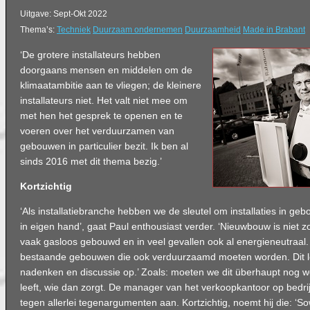
Uitgave: Sept-Okt 2022
Thema’s:
Techniek
Duurzaam ondernemen
Duurzaamheid
Made in Brabant
‘De grotere installateurs hebben
doorgaans mensen en middelen om de
klimaatambitie aan te vliegen; de kleinere
installateurs niet. Het valt niet mee om
met hen het gesprek te openen en te
voeren over het verduurzamen van
gebouwen in particulier bezit. Ik ben al
sinds 2016 met dit thema bezig.’
Kortzichtig
‘Als installatiebranche hebben we de sleutel om installaties in g
in eigen hand’, gaat Paul enthousiast verder. ‘Nieuwbouw is niet zo
vaak gasloos gebouwd en in veel gevallen ook al energieneutraal. 
bestaande gebouwen die ook verduurzaamd moeten worden. Dit lev
nadenken en discussie op.’ Zoals: moeten we dit überhaupt nog w
leeft, wie dan zorgt. De manager van het verkoopkantoor op bedri
tegen allerlei tegenargumenten aan. Kortzichtig, noemt hij die: ‘