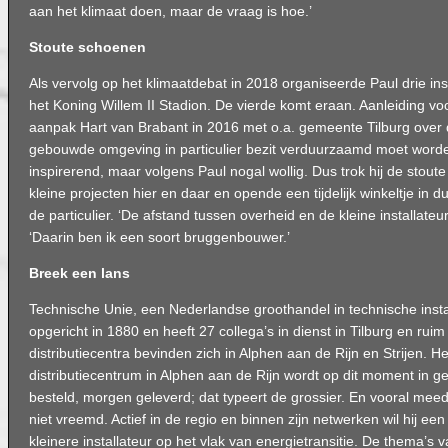
aan het klimaat doen, maar de vraag is hoe.’
Stoute schoenen
Als vervolg op het klimaatdebat in 2018 organiseerde Paul drie ins
het Koning Willem II Stadion. De vierde komt eraan. Aanleiding 
aanpak Hart van Brabant in 2016 met o.a. gemeente Tilburg over
gebouwde omgeving in particulier bezit verduurzaamd moet worde
inspirerend, maar volgens Paul nogal wollig. Dus trok hij de stou
kleine projecten hier en daar en opende een tijdelijk winkeltje in
de particulier. ‘De afstand tussen overheid en de kleine installateur 
‘Daarin ben ik een soort bruggenbouwer.’
Breek een lans
Technische Unie, een Nederlandse groothandel in technische instal
opgericht in 1880 en heeft 27 collega’s in dienst in Tilburg en ruim
distributiecentra bevinden zich in Alphen aan de Rijn en Strijen. H
distributiecentrum in Alphen aan de Rijn wordt op dit moment in
besteld, morgen geleverd; dat typeert de grossier. En vooral meede
niet vreemd. Actief in de regio en binnen zijn netwerken wil hij ee
kleinere installateur op het vlak van energietransitie. De thema’s 