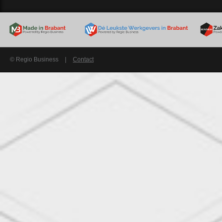
© Regio Business
|
Contact