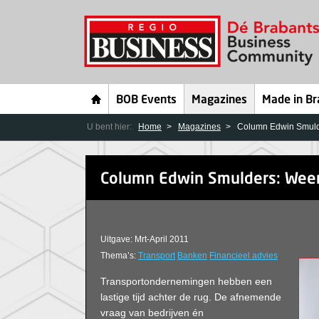
BOB Events
Magazines
Made in Br
U bent hier:
Home
Magazines
Column Edwin Smulde
Column Edwin Smulders: Weer 
Uitgave: Mrt-April 2011
Thema’s:
Transport
Banken
Financieel advies
Transportondernemingen hebben een
lastige tijd achter de rug. De afnemende
vraag van bedrijven én