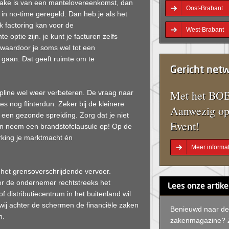
sprake is van een mantelovereenkomst, dan
Oost-Brabant
 in no-time geregeld. Dan heb je als het
k factoring kan voor de
West-Brabant
optie zijn. je kunt je facturen zelfs
, waardoor je soms wel tot een
 gaan. Dat geeft ruimte om te
Gericht net
Met het BOB
ipline wel weer verbeteren. De vraag naar
s nog flinterdun. Zeker bij de kleinere
Aanwezig op
n een gezonde spreiding. Zorg dat je niet
Event!
 En neem een brandstofclausule op! Op de
rking je marktmacht én
Meer informat
het grensoverschrijdende vervoer.
voor de ondernemer rechtstreeks het
Lees onze artike
distributiecentrum in het buitenland wil
wij achter de schermen de financiële zaken
Benieuwd naar de
n.
zakenmagazine? 