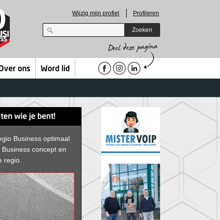
Wijzig mijn profiel
Profileren
Zoeken
Over ons
Word lid
ten wie je bent!
egio Business optimaal
D Business concept en
e regio.