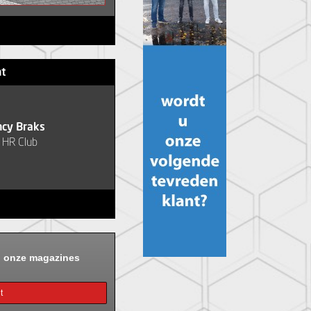
ht
ncy Braks
 HR Club
n onze magazines
t