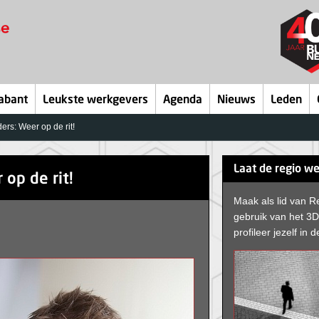
abant
Leukste werkgevers
Agenda
Nieuws
Leden
rs: Weer op de rit!
Laat de regio we
op de rit!
Maak als lid van R
gebruik van het 3
profileer jezelf in d