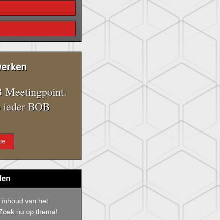
werken
 Meetingpoint.
 ieder BOB
ie
len
 inhoud van het
Zoek nu op thema!