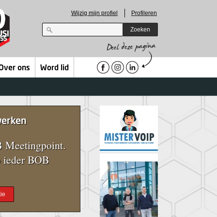
Wijzig mijn profiel
Profileren
Zoeken
Over ons
Word lid
werken
 Meetingpoint.
 ieder BOB
ie