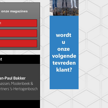
n onze magazines
t
ht
an-Paul Bakker
aassen, Moolenbeek &
rtners 's-Hertogenbosch