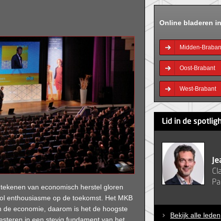
Online bladeren i
Midden-Braban
Oost-Brabant
West-Brabant
Lid in de spotlig
Je
Cl
Pa
te tekenen van economisch herstel gloren
vol enthousiasme op de toekomst. Het MKB
van de economie, daarom is het de hoogste
Bekijk alle leden
vesteren in een stevig fundament van het