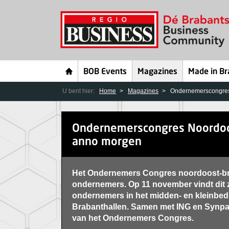
BOB Events
Magazines
Made in Br
U bent hier:
Home
Magazines
Ondernemerscongres
Ondernemerscongres Noordo
anno morgen
Het Ondernemers Congres noordoost-bra
ondernemers. Op 11 november vindt dit 
ondernemers in het midden- en kleinbedr
Brabanthallen. Samen met ING en Synpac
van het Ondernemers Congres.