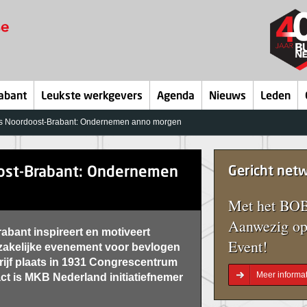
abant
Leukste werkgevers
Agenda
Nieuws
Leden
 Noordoost-Brabant: Ondernemen anno morgen
ost-Brabant: Ondernemen
Gericht net
Met het BOB
Aanwezig op
bant inspireert en motiveert
Event!
zakelijke evenement voor bevlogen
ijf plaats in 1931 Congrescentrum
Meer informat
t is MKB Nederland initiatiefnemer