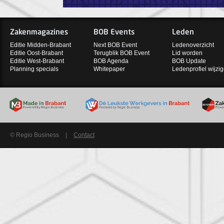
Zakenmagazines
BOB Events
Leden
Editie Midden-Brabant
Next BOB Event
Ledenoverzicht
Editie Oost-Brabant
Terugblik BOB Event
Lid worden
Editie West-Brabant
BOB Agenda
BOB Update
Planning specials
Whitepaper
Ledenprofiel wijzi
© Regio Business
|
Contact