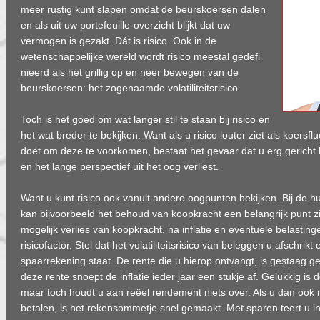
meer rustig kunt slapen omdat de beurskoersen dalen
en als uit uw portefeuille-overzicht blijkt dat uw
vermogen is gezakt. Dát is risico. Ook in de
wetenschappelijke wereld wordt risico meestal gedefi
nieerd als het grillig op en neer bewegen van de
beurskoersen: het zogenaamde volatiliteitsrisico.
Toch is het goed om wat langer stil te staan bij risico en
het wat breder te bekijken. Want als u risico louter ziet als koersfl
doet om deze te voorkomen, bestaat het gevaar dat u erg gericht 
en het lange perspectief uit het oog verliest.
Want u kunt risico ook vanuit andere oogpunten bekijken. Bij de h
kan bijvoorbeeld het behoud van koopkracht een belangrijk punt zi
mogelijk verlies van koopkracht, na inflatie en eventuele belasting
risicofactor. Stel dat het volatiliteitsrisico van beleggen u afschrik
spaarrekening staat. De rente die u hierop ontvangt, is gestaag g
deze rente snoept de inflatie ieder jaar een stukje af. Gelukkig is d
maar toch houdt u aan reëel rendement niets over. Als u dan ook 
betalen, is het rekensommetje snel gemaakt. Met sparen teert u 