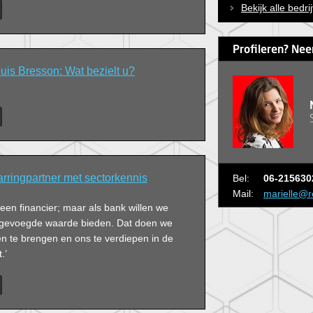
Bekijk alle bedri
Profileren? Nee
is Bresson: Wat bezielt u?
ringpartner met sectorkennis
Bel:
06-215630
Mail:
marielle@r
n een financier; maar als bank willen we
egevoegde waarde bieden. Dat doen we
en te brengen en ons te verdiepen in de
.’