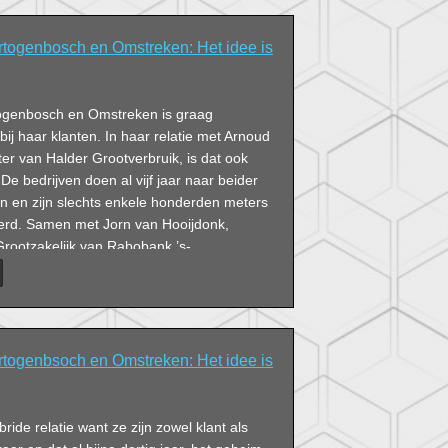
togenbosch en Omstreken: Het idee is
ogenbosch en Omstreken is graag
bij haar klanten. In haar relatie met Arnoud
er van Halder Grootverbruik, is dat ook
l. De bedrijven doen al vijf jaar naar beider
n en zijn slechts enkele honderden meters
derd. Samen met Jorn van Hooijdonk,
ootzakelijk van Rabobank ’s-
Omstreken, nemen we een kijkje in de
everancier van verse maaltijdcomponenten
e keukens.
togenbsoch en Omstreken: Het idee is
ide relatie want ze zijn zowel klant als