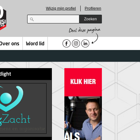
Wijzig mijn profiel
Profileren
Zoeken
Over ons
Word lid
tlight