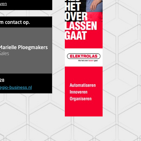
jven
m contact op.
Marielle Ploegmakers
Sales
28
egio-business.nl