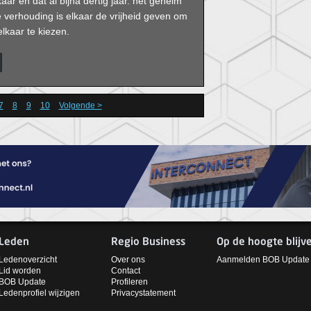
aar en dat al bijna dertig jaar. het geheim
verhouding is elkaar de vrijheid geven om
lkaar te kiezen.
7
8
9
10
Volgende >
Leden
Regio Business
Op de hoogte blijv
Ledenoverzicht
Over ons
Aanmelden BOB Update
Lid worden
Contact
BOB Update
Profileren
Ledenprofiel wijzigen
Privacystatement