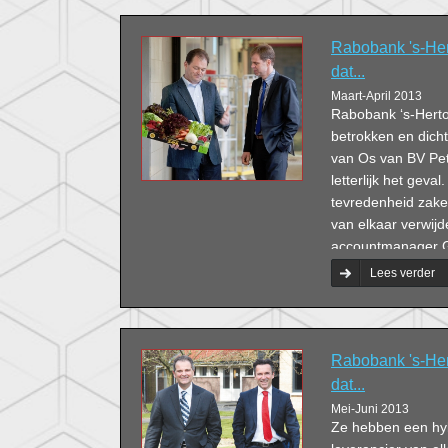
Rabobank 's-Her
dat...
Maart-April 2013
Rabobank ‘s-Hert
betrokken en dicht
van Os van BV Pet
letterlijk het geva
tevredenheid zake
van elkaar verwij
accountmanager Gr
Hertogenbosch en 
Lees verder
keuken van deze l
voor professionel
Rabobank 's-Her
dat...
Mei-Juni 2013
Ze hebben een hybr