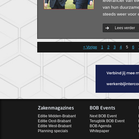
leverancier van elk
van hun duurzame 
steeds weer voor e
Lees verder
< Vorige
1
2
3
4
5
6
Zakenmagazines
BOB Events
Editie Midden-Brabant
Next BOB Event
Editie Oost-Brabant
Terugblik BOB Event
Editie West-Brabant
BOB Agenda
Planning specials
Whitepaper