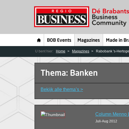
BOB Events
Magazines
Made in Br
U bent hier:
Home
Magazines
Rabobank 's-Hertoge
Thema: Banken
Bekijk alle thema’s >
Column Menno L
Juli-Aug 2012