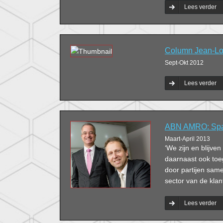
Lees verder
Column Jean-Lou
Sept-Okt 2012
Lees verder
ABN AMRO: Spar
Maart-April 2013
‘We zijn en blijve
daarnaast ook to
door partijen sam
sector van de klant
Lees verder