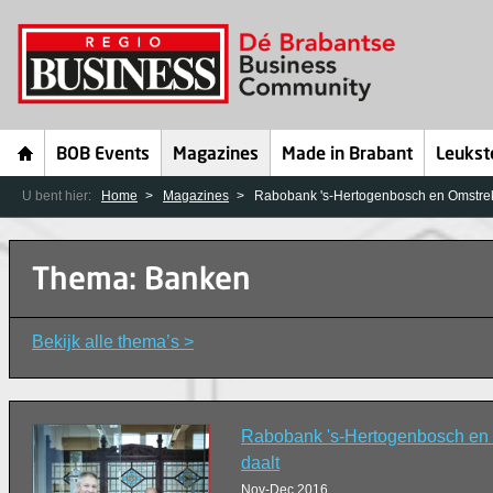
BOB Events
Magazines
Made in Brabant
Leukst
U bent hier:
Home
Magazines
Rabobank 's-Hertogenbosch en Omstreke
Thema: Banken
Bekijk alle thema’s >
Rabobank 's-Hertogenbosch en 
daalt
Nov-Dec 2016