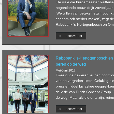
‘De visie die burgemeester Raiffeise
negentiende eeuw, drijft zoveel jaar
‘We willen van betekenis zijn voor k
economisch sterker maken’, zegt de 
Rabobank ’s-Hertogenbosch en Oms
Lees verder
Rabobank 's-Hertogenbosch en
beren op de weg
Mei-Juni 2017
Twee oude geweren leunen pontific
van de vergaderruimte. Gelukkig nie
pressiemiddel bij lastige gesprekke
de visie van Dutch Concept Group. 
de weg. Maar als die er al zijn, rui
Lees verder