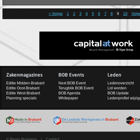
< Vorige
1
2
3
4
5
6
7
8
9
10
Volg
Zakenmagazines
BOB Events
Leden
Editie Midden-Brabant
Next BOB Event
Ledenoverzicht
Editie Oost-Brabant
Terugblik BOB Event
Lid worden
Editie West-Brabant
BOB Agenda
BOB Update
Planning specials
Whitepaper
Ledenprofiel wijzi
© Regio Business
|
Contact