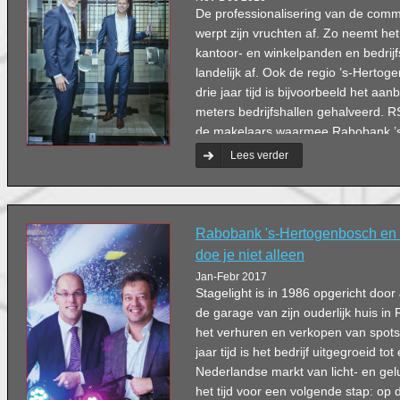
De professionalisering van de com
werpt zijn vruchten af. Zo neemt he
kantoor- en winkelpanden en bedrijfs
landelijk af. Ook de regio ’s-Hertog
drie jaar tijd is bijvoorbeeld het aa
meters bedrijfshallen gehalveerd. 
de makelaars waarmee Rabobank ’
Omstreken regelmatig een gezamenlij
Lees verder
Rabobank 's-Hertogenbosch en 
doe je niet alleen
Jan-Febr 2017
Stagelight is in 1986 opgericht door
de garage van zijn ouderlijk huis in 
het verhuren en verkopen van spots 
jaar tijd is het bedrijf uitgegroeid t
Nederlandse markt van licht- en gelu
het tijd voor een volgende stap: op d