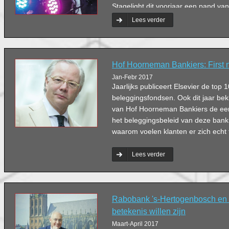
Stagelight dit voorjaar een pand va
Hertogenbosch en Omstreken onder
Lees verder
zijn ambities.
Hof Hoorneman Bankiers: First n
Jan-Febr 2017
Jaarlijks publiceert Elsevier de top 
beleggingsfondsen. Ook dit jaar be
van Hof Hoorneman Bankiers de eer
het beleggingsbeleid van deze bank
waarom voelen klanten er zich echt 
Lees verder
Rabobank 's-Hertogenbosch en
betekenis willen zijn
Maart-April 2017