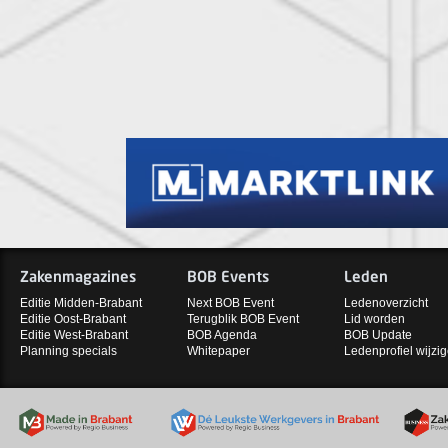
Zakenmagazines
BOB Events
Leden
Editie Midden-Brabant
Next BOB Event
Ledenoverzicht
Editie Oost-Brabant
Terugblik BOB Event
Lid worden
Editie West-Brabant
BOB Agenda
BOB Update
Planning specials
Whitepaper
Ledenprofiel wijzi