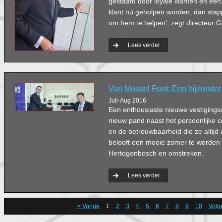
gestaafd door loyale klanten en een
klant nú geholpen worden, dan stap
om hem te helpen’, zegt directeur G
Lees verder
Van Mossel Ford: Een bijzonde
Juli-Aug 2016
Een enthousiaste nieuwe vestigingsd
nieuw pand naast het persoonlijke co
en de betrouwbaarheid die ze altijd
belooft een mooie zomer te worden vo
Hertogenbosch en omstreken.
Lees verder
< Vorige
1
2
3
4
5
6
7
8
9
10
Volg