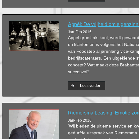
Appèl: De vrijheid om eigenzinni
Jan-Feb 2016
Appèl groeit als kool, wordt gewaa
én klanten en is volgens het Natio
van Foodstep al jarenlang vice-kam
bedrijfscateraars. Een uitgekiende 
concept? Wat maakt deze Brabantse 
succesvol?
Lees verder
Riemersma Leasing: Emotie zor
Jan-Feb 2016
‘Wij bieden de ultieme service en kwal
gedurfde uitspraak van Riemersma 