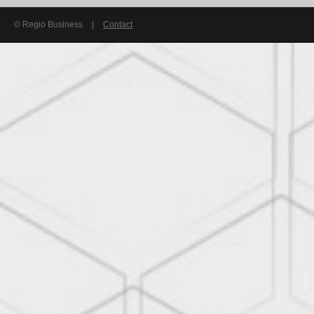
© Regio Business
|
Contact