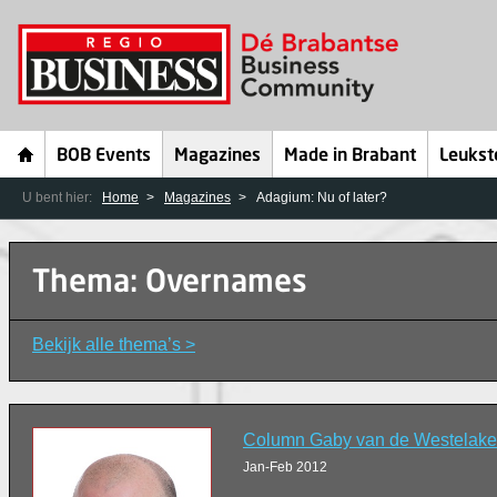
BOB Events
Magazines
Made in Brabant
Leukst
U bent hier:
Home
Magazines
Adagium: Nu of later?
Thema: Overnames
Bekijk alle thema’s >
Column Gaby van de Westelake
Jan-Feb 2012