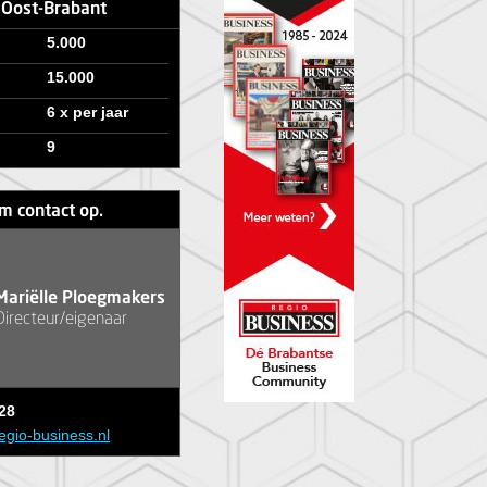
e Oost-Brabant
5.000
15.000
6 x per jaar
9
m contact op.
Mariëlle Ploegmakers
Directeur/eigenaar
28
egio-business.nl