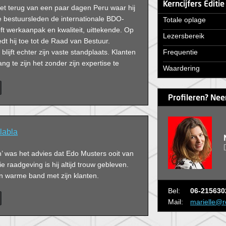
Kerncijfers Editi
net terug van een paar dagen Peru waar hij
bestuursleden de internationale BDO-
Totale oplage
eft werkaanpak en kwaliteit, uittekende. Op
Lezersbereik
edt hij toe tot de Raad van Bestuur.
blijft echter zijn vaste standplaats. Klanten
Frequentie
ng te zijn het zonder zijn expertise te
Waardering
Profileren? Nee
labla
 was het advies dat Edo Musters ooit van
e raadgeving is hij altijd trouw gebleven.
en warme band met zijn klanten.
Bel:
06-215630
Mail:
marielle@r