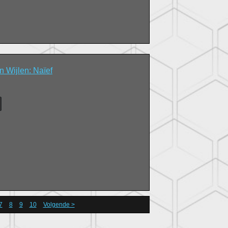
 Wijlen: Naïef
7
8
9
10
Volgende >