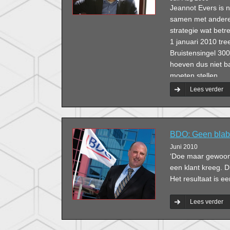
Jeannot Evers is 
samen met andere 
strategie wat betr
1 januari 2010 tre
Bruistensingel 300 
hoeven dus niet ba
moeten stellen.
Lees verder
BDO: Geen blab
Juni 2010
‘Doe maar gewoon’
een klant kreeg. Di
Het resultaat is e
Lees verder