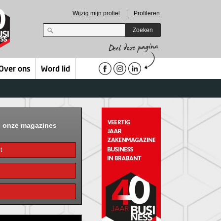
Wijzig mijn profiel
Profileren
Zoeken
Over ons
Word lid
n onze magazines
t