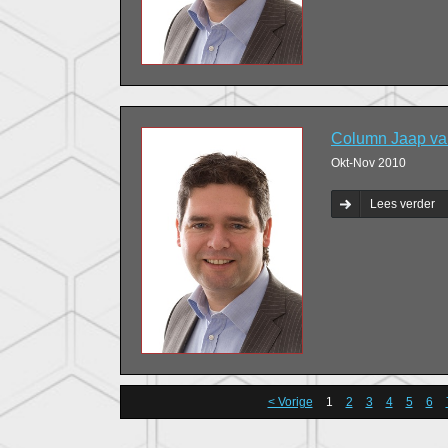
Column Jaap van
Okt-Nov 2010
Lees verder
< Vorige
1
2
3
4
5
6