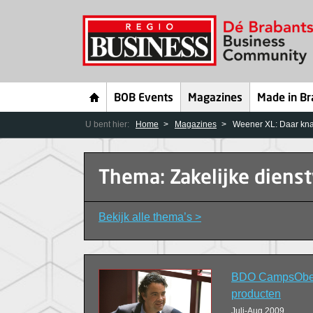
BOB Events
Magazines
Made in Br
U bent hier:
Home
Magazines
Weener XL: Daar kna
Thema: Zakelijke diens
Bekijk alle thema’s >
BDO CampsObers:
producten
Juli-Aug 2009