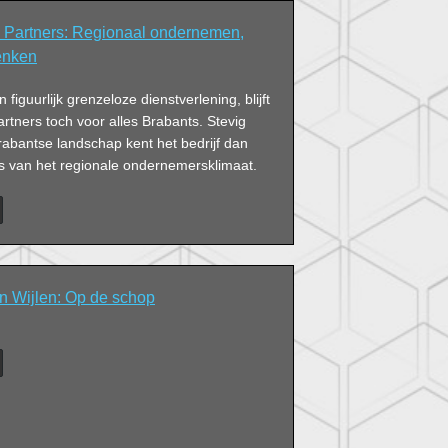
 Partners: Regionaal ondernemen,
denken
n figuurlijk grenzeloze dienstverlening, blijft
tners toch voor alles Brabants. Stevig
rabantse landschap kent het bedrijf dan
ts van het regionale ondernemersklimaat.
 Wijlen: Op de schop