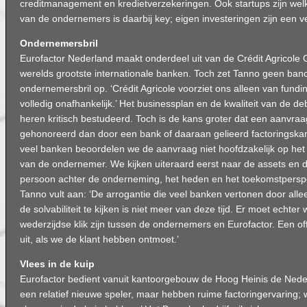
creditmanagement en kredietverzekeringen. Ook startups zijn w
van de ondernemers is daarbij key; eigen investeringen zijn een ve
Ondernemersbril
Eurofactor Nederland maakt onderdeel uit van de Crédit Agricole
werelds grootste internationale banken. Toch zet Tanno geen banc
ondernemersbril op. ‘Crédit Agricole voorziet ons alleen van fund
volledig onafhankelijk.’ Het businessplan en de kwaliteit van de d
heren kritisch bestudeerd. Toch is de kans groter dat een aanvraa
gehonoreerd dan door een bank of daaraan gelieerd factoringskanto
veel banken beoordelen we de aanvraag niet hoofdzakelijk op het 
van de ondernemer. We kijken uiteraard eerst naar de assets en 
persoon achter de onderneming, het heden en het toekomstperspe
Tanno vult aan: ‘De arrogantie die veel banken vertonen door alle
de solvabiliteit te kijken is niet meer van deze tijd. Er moet echter
wederzijdse klik zijn tussen de ondernemers en Eurofactor. Een of
uit, als we de klant hebben ontmoet.’
Vlees in de kuip
Eurofactor bedient vanuit kantoorgebouw de Hoog Heinis de Neder
een relatief nieuwe speler, maar hebben ruime factoringervaring; w