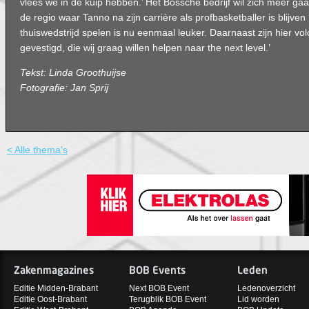
vlees we in de kuip hebben.’ Het Bossche bedrijf wil zich meer ga
de regio waar Tanno na zijn carrière als profbasketballer is blijven 
thuiswedstrijd spelen is nu eenmaal leuker. Daarnaast zijn hier v
gevestigd, die wij graag willen helpen naar the next level.’
Tekst: Linda Groothuijse
Fotografie: Jan Sprij
< Alle thema's
Zakenmagazines
BOB Events
Leden
Editie Midden-Brabant
Next BOB Event
Ledenoverzicht
Editie Oost-Brabant
Terugblik BOB Event
Lid worden