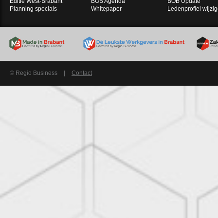
Editie West-Brabant
BOB Agenda
BOB Update
Planning specials
Whitepaper
Ledenprofiel wijzi
© Regio Business
|
Contact