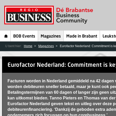
BOB Events
Magazines
Made in Brabant
Leukst
U bent hier:
Home
Magazines
Eurofactor Nederland: Commitment is k
Eurofactor Nederland: Commitment is ke
Facturen worden in Nederland gemiddeld na 42 dagen
worden debiteuren sneller betaald, maar je kunt ook p
Betalingstermijnen van 60 dagen of langer zijn geen ui
kan uitkomst bieden. Tanno Pieters en Thomas van der
Eurofactor Nederland geven tekst en uitleg over deze p
debiteurenfinanciering. ‘Dankzij de geboden extra ad
ondernemers zich focussen op hun corebusiness.’