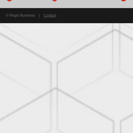
© Regio Business
|
Contact