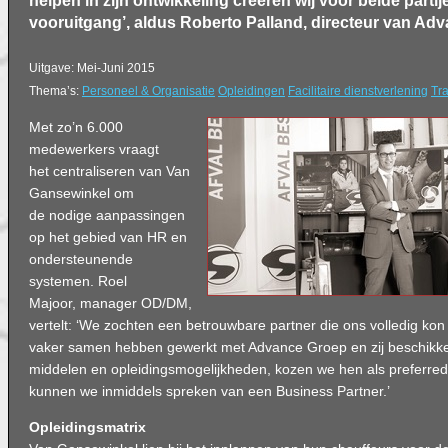
helpen in zijn ontwikkeling creëren wij voor beide part
vooruitgang’, aldus Roberto Palland, directeur van Ad
Uitgave: Mei-Juni 2015
Thema’s:
Personeel & Organisatie
Opleidingen
Facilitaire dienstverlening
Tra
Met zo’n 6.000
medewerkers vraagt
het centraliseren van Van
Gansewinkel om
de nodige aanpassingen
op het gebied van HR en
ondersteunende
systemen. Roel
Majoor, manager OD/DM,
vertelt: ‘We zochten een betrouwbare partner die ons volledig ko
vaker samen hebben gewerkt met Advance Groep en zij beschikken
middelen en opleidingsmogelijkheden, kozen we hen als preferred s
kunnen we inmiddels spreken van een Business Partner.’
Opleidingsmatrix