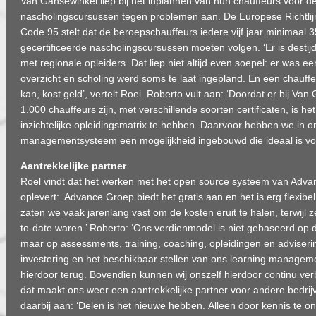
Van Gansewinkel liep bij het inplannen van hun chauffeurs voor de
nascholingscursussen tegen problemen aan. De Europese Richtl
Code 95 stelt dat de beroepschauffeurs iedere vijf jaar minimaal 
gecertificeerde nascholingscursussen moeten volgen. ‘Er is desti
met regionale opleiders. Dat liep niet altijd even soepel: er was e
overzicht en scholing werd soms te laat ingepland. En een chauffe
kan, kost geld’, vertelt Roel. Roberto vult aan: ‘Doordat er bij Va
1.000 chauffeurs zijn, met verschillende soorten certificaten, is he
inzichtelijke opleidingsmatrix te hebben. Daarvoor hebben we in o
managementsysteem een mogelijkheid ingebouwd die ideaal is voo
Aantrekkelijke partner
Roel vindt dat het werken met het open source systeem van Adva
oplevert: ‘Advance Groep biedt het gratis aan en het is erg flexib
zaten we vaak jarenlang vast om de kosten eruit te halen, terwijl z
to-date waren.’ Roberto: ‘Ons verdienmodel is niet gebaseerd op 
maar op assessments, training, coaching, opleidingen en adviseri
investering en het beschikbaar stellen van ons learning managem
hierdoor terug. Bovendien kunnen wij onszelf hierdoor continu ve
dat maakt ons weer een aantrekkelijke partner voor andere bedrijve
daarbij aan: ‘Delen is het nieuwe hebben. Alleen door kennis te on