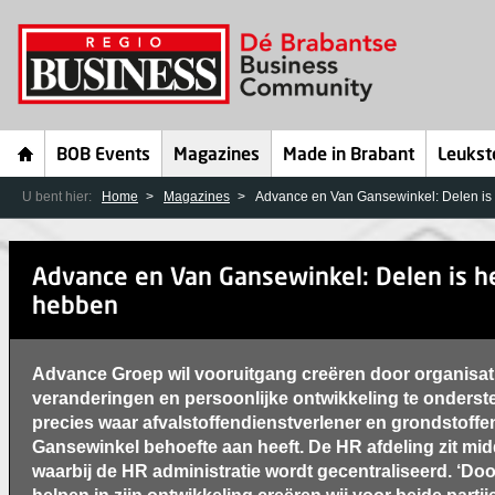
BOB Events
Magazines
Made in Brabant
Leukst
U bent hier:
Home
Magazines
Advance en Van Gansewinkel: Delen is
Advance en Van Gansewinkel: Delen is h
hebben
Advance Groep wil vooruitgang creëren door organisat
veranderingen en persoonlijke ontwikkeling te onderste
precies waar afvalstoffendienstverlener en grondstoffe
Gansewinkel behoefte aan heeft. De HR afdeling zit midd
waarbij de HR administratie wordt gecentraliseerd. ‘Do