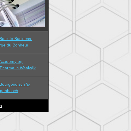
ack to Business 
rge du Bonheur
cademy bij 
Pharma in Waalwijk
ourgondisch 's-
ogenbosch
a