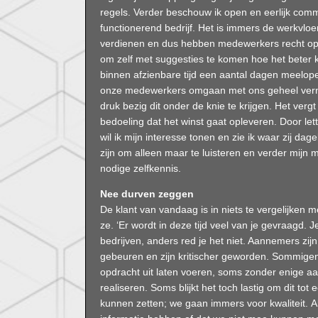
regels. Verder beschouw ik open en eerlijk com
functionerend bedrijf. Het is immers de werkvloe
verdienen en dus hebben medewerkers recht op 
om zelf met suggesties te komen hoe het beter k
binnen afzienbare tijd een aantal dagen meelope
onze medewerkers omgaan met ons geheel vern
druk bezig dit onder de knie te krijgen. Het vergt
bedoeling dat het winst gaat opleveren. Door let
wil ik mijn interesse tonen en zie ik waar zij dage
zijn om alleen maar te luisteren en verder mijn
nodige zelfkennis.
Nee durven zeggen
De klant van vandaag is in niets te vergelijken m
ze. ‘Er wordt in deze tijd veel van je gevraagd.
bedrijven, anders red je het niet. Aannemers zi
gebeuren en zijn kritischer geworden. Sommige
opdracht uit laten voeren, soms zonder enige aan
realiseren. Soms blijkt het toch lastig om dit tot
kunnen zetten; we gaan immers voor kwaliteit. A