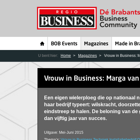
BOB Events
Magazines
Made in Br
U bent hier:
Home
Magazines
Vrouw in Business: 
Vrouw in Business: Marga van
Een eigen wielerploeg die op nationaal n
haar bedrijf typeert: wilskracht, doorze
eindstreep te halen. De beloning van d
dan vijftig jaar van succes.
Uitgave: Mei-Juni 2015
Thema’s:
Vrouw in Business
Techniek
Installatiebedrijf
O