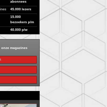
abonnees
ines
45.000 lezers
15.000
bezoekers p/m
40.000 p/w
n onze magazines
t