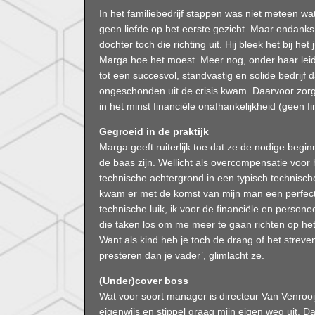
In het familiebedrijf stappen was niet meteen w
geen liefde op het eerste gezicht. Maar ondanks l
dochter toch die richting uit. Hij bleek het bij h
Marga hoe het moest. Meer nog, onder haar leidin
tot een succesvol, standvastig en solide bedrijf 
ongeschonden uit de crisis kwam. Daarvoor zorgden
in het minst financiële onafhankelijkheid (geen fi
Gegroeid in de praktijk
Marga geeft ruiterlijk toe dat ze de nodige begin
de baas zijn. Wellicht als overcompensatie voor h
technische achtergrond in een typisch technis
kwam er met de komst van mijn man een perfecte 
technische luik, ik voor de financiële en personeel
die taken los om me meer te gaan richten op he
Want als kind heb je toch de drang of het streve
presteren dan je vader’, glimlacht ze.
(Under)cover boss
Wat voor soort manager is directeur Van Venrooij?
eigenwijs en stippel graag mijn eigen weg uit. D