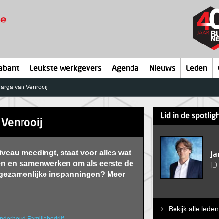
abant
Leukste werkgevers
Agenda
Nieuws
Leden
Marga van Venrooij
Lid in de spotlig
 Venrooij
iveau meedingt, staat voor alles wat
Ja
tten en samenwerken om als eerste de
ID
e gezamenlijke inspanningen? Meer
Bekijk alle leden
nderhoud
Familiebedrijf