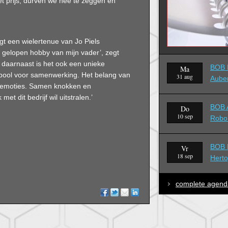
t prijs, durven we nee te zeggen en
gt een wielertenue van Jo Piels
d gelopen hobby van mijn vader’, zegt
r daarnaast is het ook een unieke
BOB B
Ma
mbool voor samenwerking. Het belang van
31 aug
Aube
ol emoties. Samen knokken en
et dit bedrijf wil uitstralen.’
BOB A
Do
10 sep
Robo
BOB B
Vr
18 sep
Hert
complete agend