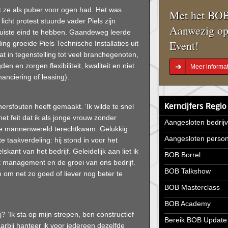
at ze als puber voor ogen had. Het was
Met het BOB
icht protest stuurde vader Piels zijn
Aanwezig op
et juiste eind te hebben. Gaandeweg leerde
Event!
g groeide Piels Technische Installaties uit
dat in tegenstelling tot veel branchegenoten,
 en zorgen flexibiliteit, kwaliteit en niet
Meer informat
nanciering of leasing).
nersfouten heeft gemaakt. ‘Ik wilde te snel
Kerncijfers Regio
et feit dat ik als jonge vrouw zonder
Aangesloten bedrij
che mannenwereld terechtkwam. Gelukkig
Aangesloten perso
taakverdeling: hij stond in voor het
skant van het bedrijf. Geleidelijk aan liet ik
BOB Borrel
t management en de groei van ons bedrijf.
BOB Talkshow
n om net zo goed of liever nog beter te
BOB Masterclass
BOB Academy
 ‘Ik sta op mijn strepen, ben constructief
Bereik BOB Update
aarbij hanteer ik voor iedereen dezelfde