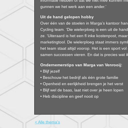
informatie hebben of dat we niet mee kunnen me
gunnen we het werk aan een ander.’
Uit de hand gelopen hobby
Over één van de stoelen in Marga’s kantoor han
Cycling team. ‘Die wielerploeg is een uit de han
ze. ‘Uiteraard is het een fl inke kostenpost, maa
marketingtool. De wielerploeg staat immers sy
het team staat altijd voorop. Het is een sport v
samen successen vieren. En dat is precies wat ik m
Ondernemerstips van Marga van Venrooij:
• Blijf jezelf
• Beschouw het bedrijf als één grote familie
• Openheid en eerlijkheid brengen je het verst
• Blijf wel de baas, laat niet over je heen lopen
• Heb discipline en geef nooit op
< Alle thema's