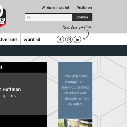
Wijzig mijn profiel
Profileren
Zoeken
Over ons
Word lid
ht
n Hoffman
 Logistics