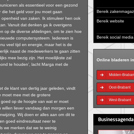
municeren als essentieel voor een gezond
Bereik zakenmagaz
r die het geld voor jou moet gaan
openheid van zaken. Ik stimuleer hen ook
Bereik website
an. Vanuit dat denken ga ik overigens
n op de diverse afdelingen, om te zien hoe
Bereik social media
ieuwde computersysteem. Iedereen is
 nu veel tijd en energie, maar het is de
terlijk naast de medewerkers te gaan zitten
lijks mee bezig zijn. Het moeilijkste zal
Online bladeren i
 mond te houden’, lacht Marga met de
Midden-Braban
Oost-Brabant
et de klant van dertig jaar geleden, vindt
 Je moet mee met de grotere
West-Brabant
jn goed op de hoogte van wat er moet
n willen liever vandaag dan morgen een
wijzing. Wij doen er alles aan om dit te
Businessagenda
 een goed eindresultaat neer te
ls we merken dat we te weinig