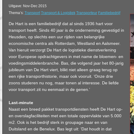
Uitgave: Nov-Dec 2015
Thema’s:
Transport
Transport & Logistiek
Transporteur
Familiebedrijf
De Hart is een familiebedrijf dat al sinds 1936 hart voor
transport heeft. Sinds 40 jaar is de onderneming gevestigd in
Heusden, op slechts een uur rijden van belangrijke
economische centra als Rotterdam, Westland en Aalsmeer.
Van hieruit verzorgt De Hart de logistieke dienstverlening
voor Europese opdrachtgevers in met name de bloemen- en
voedingsmiddelenbranche. Bas, die volgend jaar het 80-jarig
jubileum van De Hart viert, blikt niet alleen graag terug op
een rijke transporthistorie, maar ook vooruit. ‘Onze drie
zoons studeren nu nog, maar tonen al interesse. De liefde
voor transport zit nu eenmaal in de genen.’
Last-minute
Naast een breed pakket transportdiensten heeft De Hart op-
en overslagfaciliteiten met een totale oppervlakte van 5.000
m2. Ook is het bedrijf sterk in groupage naar en van
Duitsland en de Benelux. Bas legt uit: ‘Dat houdt in dat