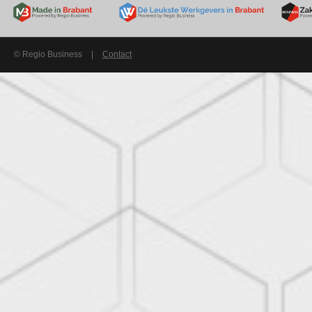
© Regio Business
|
Contact