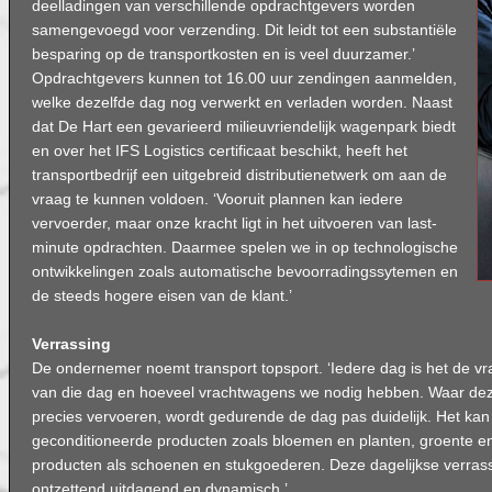
deelladingen van verschillende opdrachtgevers worden
samengevoegd voor verzending. Dit leidt tot een substantiële
besparing op de transportkosten en is veel duurzamer.’
Opdrachtgevers kunnen tot 16.00 uur zendingen aanmelden,
welke dezelfde dag nog verwerkt en verladen worden. Naast
dat De Hart een gevarieerd milieuvriendelijk wagenpark biedt
en over het IFS Logistics certificaat beschikt, heeft het
transportbedrijf een uitgebreid distributienetwerk om aan de
vraag te kunnen voldoen. ‘Vooruit plannen kan iedere
vervoerder, maar onze kracht ligt in het uitvoeren van last-
minute opdrachten. Daarmee spelen we in op technologische
ontwikkelingen zoals automatische bevoorradingssytemen en
de steeds hogere eisen van de klant.’
Verrassing
De ondernemer noemt transport topsport. ‘Iedere dag is het de v
van die dag en hoeveel vrachtwagens we nodig hebben. Waar de
precies vervoeren, wordt gedurende de dag pas duidelijk. Het ka
geconditioneerde producten zoals bloemen en planten, groente en
producten als schoenen en stukgoederen. Deze dagelijkse verras
ontzettend uitdagend en dynamisch.’