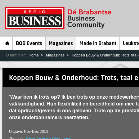
BOB Events
Magazines
Made in Brabant
Leukst
U bent hier:
Home
Magazines
Koppen Bouw & Onderhoud: Trots, taai 
Koppen Bouw & Onderhoud: Trots, taai 
‘Waar ben ik trots op? Ik ben trots op onze medewerke
vakkundigheid. Hun flexibiliteit en bereidheid om mee t
dat opdrachtgevers in ons geloven. Trots op de presta
onze onderaannemers neerzetten.’
Uitgave: Nov-Dec 2019
Thema’s:
Bouw
Techniek
Onderhoud