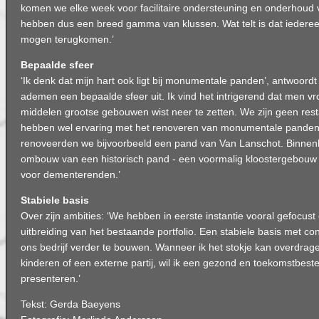
komen we elke week voor facilitaire ondersteuning en onderhoud
hebben dus een breed gamma van klussen. Wat telt is dat iederee
mogen terugkomen.’
Bepaalde sfeer
‘Ik denk dat mijn hart ook ligt bij monumentale panden’, antwoord
ademen een bepaalde sfeer uit. Ik vind het intrigerend dat men v
middelen grootse gebouwen wist neer te zetten. We zijn geen res
hebben wel ervaring met het renoveren van monumentale panden
renoveerden we bijvoorbeeld een pand van Van Lanschot. Binnen
ombouw van een historisch pand - een voormalig kloostergebouw
voor dementerenden.’
Stabiele basis
Over zijn ambities: ‘We hebben in eerste instantie vooral gefocus
uitbreiding van het bestaande portfolio. Een stabiele basis met con
ons bedrijf verder te bouwen. Wanneer ik het stokje kan overdrag
kinderen of een externe partij, wil ik een gezond en toekomstbest
presenteren.’
Tekst: Gerda Baeyens