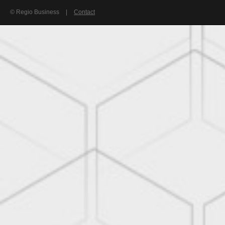
© Regio Business
|
Contact