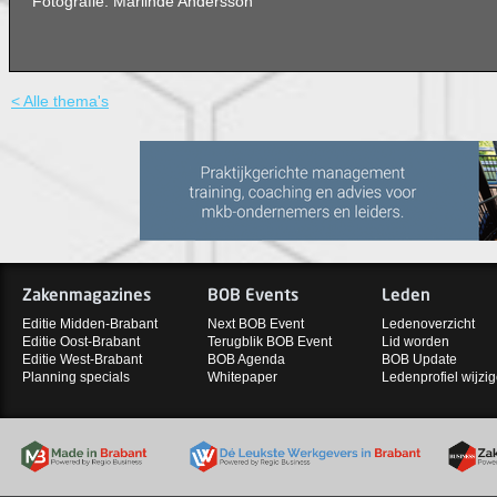
Fotografie: Marlinde Andersson
< Alle thema's
Zakenmagazines
BOB Events
Leden
Editie Midden-Brabant
Next BOB Event
Ledenoverzicht
Editie Oost-Brabant
Terugblik BOB Event
Lid worden
Editie West-Brabant
BOB Agenda
BOB Update
Planning specials
Whitepaper
Ledenprofiel wijzi