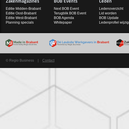
Zakenmagazines
BOB Events
Leden
Editie Midden-Brabant
Next BOB Event
Ledenoverzicht
Editie Oost-Brabant
Terugblik BOB Event
Lid worden
Editie West-Brabant
BOB Agenda
BOB Update
Planning specials
Whitepaper
Ledenprofiel wijzi
© Regio Business
|
Contact