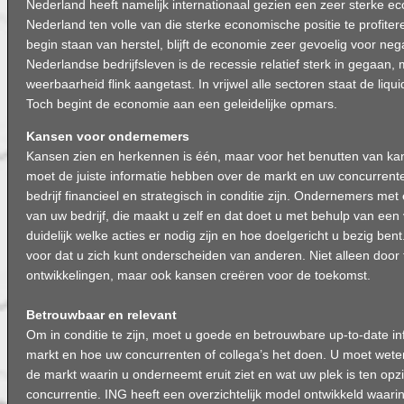
Nederland heeft namelijk internationaal gezien een zeer sterke 
Nederland ten volle van die sterke economische positie te profit
begin staan van herstel, blijft de economie zeer gevoelig voor ne
Nederlandse bedrijfsleven is de recessie relatief sterk in gegaan, 
weerbaarheid flink aangetast. In vrijwel alle sectoren staat de liqui
Toch begint de economie aan een geleidelijke opmars.
Kansen voor ondernemers
Kansen zien en herkennen is één, maar voor het benutten van ka
moet de juiste informatie hebben over de markt en uw concurren
bedrijf financieel en strategisch in conditie zijn. Ondernemers me
van uw bedrijf, die maakt u zelf en dat doet u met behulp van een 
duidelijk welke acties er nodig zijn en hoe doelgericht u bezig bent
voor dat u zich kunt onderscheiden van anderen. Niet alleen door
ontwikkelingen, maar ook kansen creëren voor de toekomst.
Betrouwbaar en relevant
Om in conditie te zijn, moet u goede en betrouwbare up-to-date i
markt en hoe uw concurrenten of collega’s het doen. U moet weten
de markt waarin u onderneemt eruit ziet en wat uw plek is ten opz
concurrentie. ING heeft een overzichtelijk model ontwikkeld waari