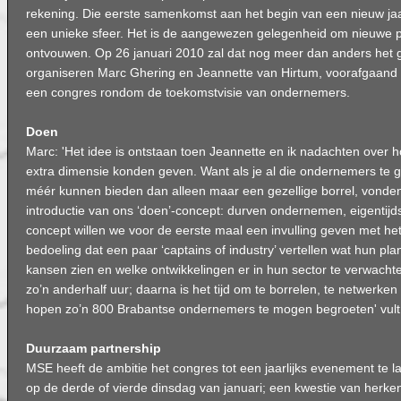
rekening. Die eerste samenkomst aan het begin van een nieuw ja
een unieke sfeer. Het is de aangewezen gelegenheid om nieuwe 
ontvouwen. Op 26 januari 2010 zal dat nog meer dan anders het g
organiseren Marc Ghering en Jeannette van Hirtum, voorafgaand
een congres rondom de toekomstvisie van ondernemers.
Doen
Marc: 'Het idee is ontstaan toen Jeannette en ik nadachten over
extra dimensie konden geven. Want als je al die ondernemers te g
méér kunnen bieden dan alleen maar een gezellige borrel, vonden
introductie van ons ‘doen’-concept: durven ondernemen, eigentijds 
concept willen we voor de eerste maal een invulling geven met het
bedoeling dat een paar ‘captains of industry’ vertellen wat hun plan
kansen zien en welke ontwikkelingen er in hun sector te verwachte
zo’n anderhalf uur; daarna is het tijd om te borrelen, te netwerken
hopen zo’n 800 Brabantse ondernemers te mogen begroeten' vult
Duurzaam partnership
MSE heeft de ambitie het congres tot een jaarlijks evenement te la
op de derde of vierde dinsdag van januari; een kwestie van herk