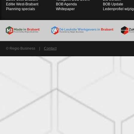
Editie West-Brabant
BOB Agenda
BOB Update
Planning specials
Whitepaper
Ledenprofiel wijzi
© Regio Business
|
Contact