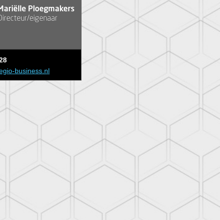
Mariëlle Ploegmakers
Directeur/eigenaar
28
egio-business.nl