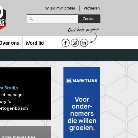
Wijzig mijn profiel
Profileren
Zoeken
Over ons
Word lid
m Struijs
eet manager
ory 's-
ertogenbosch
n onze magazines