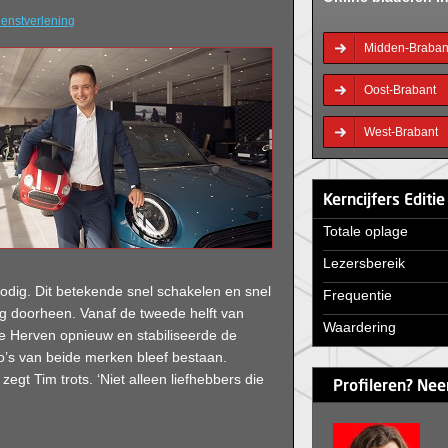
ienstverlening
Midden-Braban
Oost-Brabant
West-Brabant
Kerncijfers Editi
Totale oplage
Lezersbereik
nodig. Dit betekende snel schakelen en snel
Frequentie
dig doorheen. Vanaf de tweede helft van
Waardering
 De Herven opnieuw en stabiliseerde de
to’s van beide merken bleef bestaan.
gt Tim trots. ‘Niet alleen liefhebbers die
Profileren? Nee