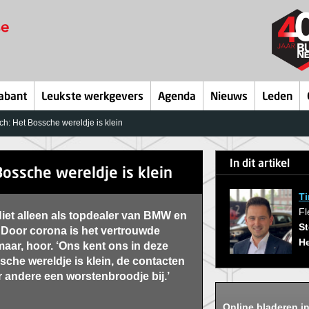
abant
Leukste werkgevers
Agenda
Nieuws
Leden
ch: Het Bossche wereldje is klein
In dit artikel
ossche wereldje is klein
Ti
Fl
Niet alleen als topdealer van BMW en
St
 Door corona is het vertrouwde
H
maar, hoor. ‘Ons kent ons in deze
ssche wereldje is klein, de contacten
r andere een worstenbroodje bij.’
Online bladeren i