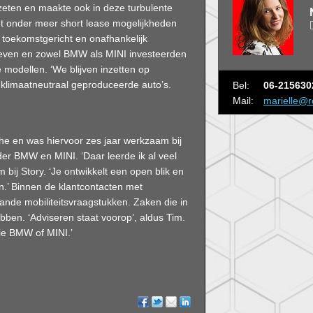
zeten en maakte ook in deze turbulente
t onder meer short lease mogelijkheden
n toekomstgericht en onafhankelijk
bleven en zowel BMW als MINI investeerden
e modellen. ‘We blijven inzetten op
limaatneutraal geproduceerde auto’s.
Bel:
06-215630
Mail:
marielle@r
nche en was hiervoor zes jaar werkzaam bij
er BMW en MINI. ‘Daar leerde ik al veel
bij Story. ‘Je ontwikkelt een open blik en
en.’ Binnen de klantcontacten met
hande mobiliteitsvraagstukken. Zaken die in
bben. ‘Adviseren staat voorop’, aldus Tim.
oie BMW of MINI.’