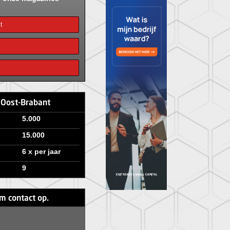
t
e Oost-Brabant
5.000
15.000
6 x per jaar
9
m contact op.