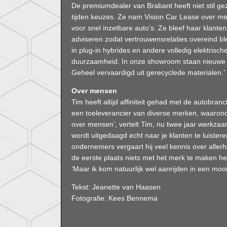
De premiumdealer van Brabant heeft niet stil ge
tijden keuzes. Ze nam Vision Car Lease over me
voor snel inzetbare auto’s. Ze bleef haar klante
adviseren zodat vertrouwensrelaties overeind 
in plug-in hybrides en andere volledig elektrisch
duurzaamheid. In onze showroom staan nieuwe k
Geheel vervaardigd uit gerecyclede materialen.’
Over mensen
Tim heeft altijd affiniteit gehad met de autobra
een toeleverancier van diverse merken, waarond
over mensen’, vertelt Tim, nu twee jaar werkzaam 
wordt uitgedaagd echt naar je klanten te luister
ondernemers vergaart hij veel kennis over aller
de eerste plaats niets met het merk te maken he
‘Maar ik kom natuurlijk wel aanrijden in een mo
Tekst: Jeanette van Haasen
Fotografie: Kees Bennema