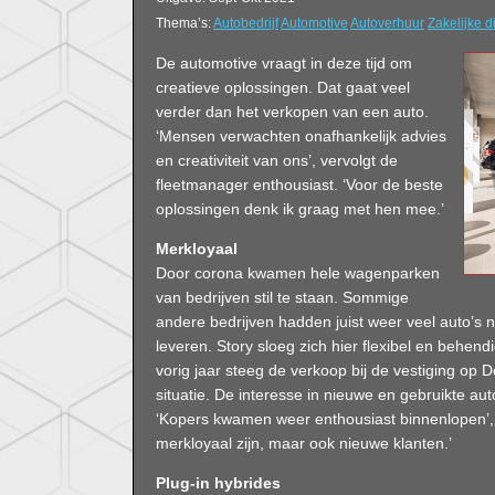
Thema’s:
Autobedrijf
Automotive
Autoverhuur
Zakelijke d
De automotive vraagt in deze tijd om
creatieve oplossingen. Dat gaat veel
verder dan het verkopen van een auto.
‘Mensen verwachten onafhankelijk advies
en creativiteit van ons’, vervolgt de
fleetmanager enthousiast. ‘Voor de beste
oplossingen denk ik graag met hen mee.’
Merkloyaal
Door corona kwamen hele wagenparken
van bedrijven stil te staan. Sommige
andere bedrijven hadden juist weer veel auto’s 
leveren. Story sloeg zich hier flexibel en behen
vorig jaar steeg de verkoop bij de vestiging op
situatie. De interesse in nieuwe en gebruikte au
‘Kopers kwamen weer enthousiast binnenlopen’, ze
merkloyaal zijn, maar ook nieuwe klanten.’
Plug-in hybrides