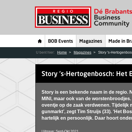
BOB Events
Magazines
Made in Br
U bent hier:
Home
Magazines
Story 's-Hertogenbos
Story 's-Hertogenbosch: Het B
Story is een bekende naam in de regio. 
MINI, maar ook van de worstenbroodjes.
oventje op de zaak verdwenen. Tijdelijk 
gunmarkt’, zegt Tim Struijs (33). ‘Het Bo
hartelijk en persoonlijk. Daar hoort onde
Uitgave: Sept-Okt 2021