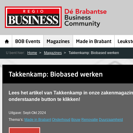
BOB Events
Magazines
Made in Brabant
Leukst
U bent hier:
Home
Magazines
Takkenkamp: Biobased werken
Takkenkamp: Biobased werken
Lees het artikel van Takkenkamp in onze zakenmagazi
onderstaande button te klikken!
Uitgave: Sept-Okt 2024
Thema’s:
Made in Brabant
Onderhoud
Bouw
Renovatie
Duurzaamheid