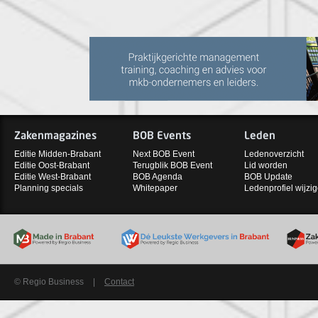
Zakenmagazines
BOB Events
Leden
Editie Midden-Brabant
Next BOB Event
Ledenoverzicht
Editie Oost-Brabant
Terugblik BOB Event
Lid worden
Editie West-Brabant
BOB Agenda
BOB Update
Planning specials
Whitepaper
Ledenprofiel wijzi
© Regio Business
|
Contact