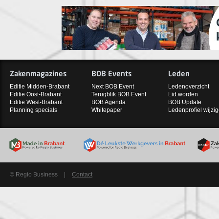
Zakenmagazines
BOB Events
Leden
Editie Midden-Brabant
Next BOB Event
Ledenoverzicht
Editie Oost-Brabant
Terugblik BOB Event
Lid worden
Editie West-Brabant
BOB Agenda
BOB Update
Planning specials
Whitepaper
Ledenprofiel wijzi
© Regio Business
|
Contact