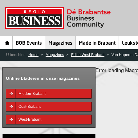
BOB Events
Magazines
Made in Brabant
Leukst
U bent hier:
Home
Magazines
Editie West-Brabant
Van Haperen Da
Error loading Macro
Online bladeren in onze magazines
Midden-Brabant
Oost-Brabant
West-Brabant