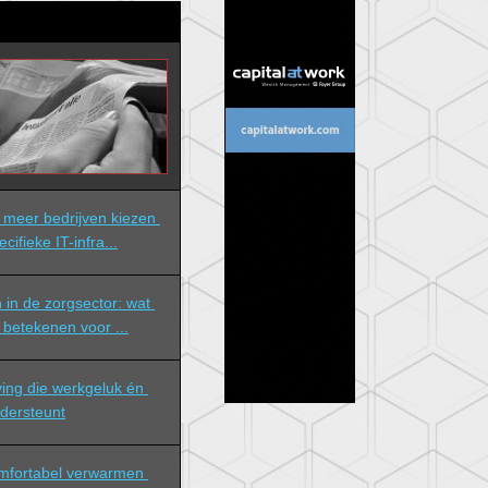
meer bedrijven kiezen 
ifieke IT-infra...
in de zorgsector: wat 
betekenen voor ...
ng die werkgeluk én 
ndersteunt
mfortabel verwarmen 