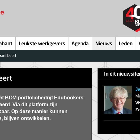
abant
Leukste werkgevers
Agenda
Nieuws
Leden
ant Leert
In dit nieuwsit
eert
Ja
M
et BOM portfoliobedrijf Edubookers
V
erd. Via dit platform zijn
Z
baar. Op deze manier kunnen
s, blijven ontwikkelen.