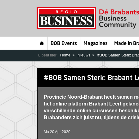
BOB Events
Magazines
Made in Br
U bent hier:
Home
Nieuws
#BOB Samen Sterk: Brab
#BOB Samen Sterk: Brabant L
Provincie Noord-Brabant heeft samen m
het online platform Brabant Leert gelance
verschillende online cursussen beschik
Brabanders zich juist nu, tijdens de crisi
Ma 20 Apr 2020