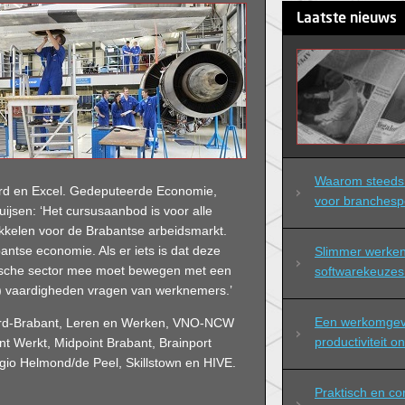
Laatste nieuws
Waarom steeds 
Word en Excel. Gedeputeerde Economie,
voor branchespec
uijsen: ‘Het cursusaanbod is voor alle
ikkelen voor de Brabantse arbeidsmarkt.
antse economie. Als er iets is dat deze
Slimmer werken 
omische sector mee moet bewegen met een
softwarekeuzes 
le) vaardigheden vragen van werknemers.’
Een werkomgevi
 Noord-Brabant, Leren en Werken, VNO-NCW
productiviteit o
t Werkt, Midpoint Brabant, Brainport
io Helmond/de Peel, Skillstown en HIVE.
Praktisch en co