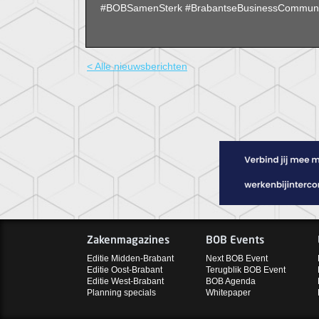
#BOBSamenSterk #BrabantseBusinessCommunit
< Alle nieuwsberichten
Zakenmagazines
BOB Events
Editie Midden-Brabant
Next BOB Event
Editie Oost-Brabant
Terugblik BOB Event
Editie West-Brabant
BOB Agenda
Planning specials
Whitepaper