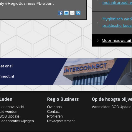
met infrarood: 
y #RegioBusiness #Brabant
Hygiënisch wer
praktische keuz
Meer nieuws uit
Leden
Regio Business
Op de hoogte blijv
Ledenoverzicht
Over ons
Aanmelden BOB Update
Lid worden
Contact
BOB Update
Profileren
Ledenprofiel wijzigen
Privacystatement