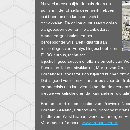
Nu veel mensen tijdelijk thuis zitten en
soms minder of zelfs geen werk hebben,
is dit een unieke kans om zich te
ontwikkelen. De online cursussen worden
aangeboden door online aanbieders,
brancheorganisaties, en het
beroepsonderwijs. Denk daarbij aan
minicolleges van Fontys Hogeschool, een
EHBO-cursus, technisch
bijscholingscursussen of alle ins en outs van 
Kennis en Talentontwikkeling, Martijn van Gruijth
Brabanders, zodat ze zich blijvend kunnen ontw
Dat is goed voor henzelf, maar ook voor de Brab
coronacrisis ons laat zien, is het dat de econ
nieuwe werkelijkheid en dat kan andere (digita
Brabant Leert is een initiatief van: Provincie
Brabant Zeeland, Edubookers, Noordoost Braban
Eindhoven, West Brabant werkt aan morgen, Reg
Voor meer informatie:
www.brabantleert.nl