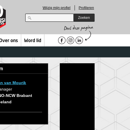
Wijzig mijn profiel
Profileren
Zoeken
Over ons
Word lid
em
n van Mourik
anager
NO-NCW Brabant
eeland