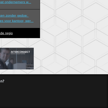
wat ondernemers w...
ken zonder gedoe: 
es voor kantoor, wer...
 de regio
en?