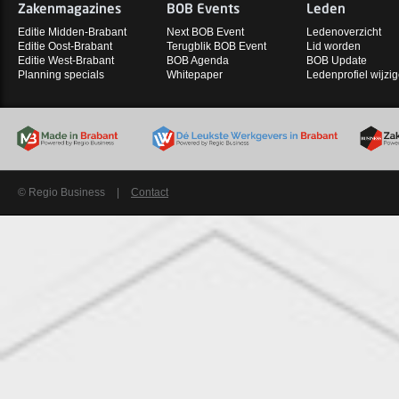
Zakenmagazines
BOB Events
Leden
Editie Midden-Brabant
Next BOB Event
Ledenoverzicht
Editie Oost-Brabant
Terugblik BOB Event
Lid worden
Editie West-Brabant
BOB Agenda
BOB Update
Planning specials
Whitepaper
Ledenprofiel wijzi
© Regio Business
|
Contact