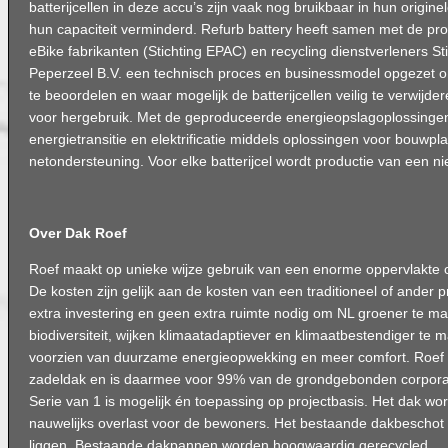
batterijcellen in deze accu’s zijn vaak nog bruikbaar in hun originel
hun capaciteit verminderd. Refurb battery heeft samen met de pr
eBike fabrikanten (Stichting EPAC) en recycling dienstverleners St
Peperzeel B.V. een technisch proces en businessmodel opgezet o
te beoordelen en waar mogelijk de batterijcellen veilig te verwijde
voor hergebruik. Met de geproduceerde energieopslagoplossingen
energietransitie en elektrificatie middels oplossingen voor bouwp
netondersteuning. Voor elke batterijcel wordt productie van een 
Over Dak Roef
Roef maakt op unieke wijze gebruik van een enorme oppervlakte 
De kosten zijn gelijk aan de kosten van een traditioneel of ander 
extra investering en geen extra ruimte nodig om NL groener te 
biodiversiteit, wijken klimaatadaptiever en klimaatbestendiger te
voorzien van duurzame energieopwekking en meer comfort. Roef p
zadeldak en is daarmee voor 99% van de grondgebonden corpora
Serie van 1 is mogelijk én toepassing op projectbasis. Het dak wor
nauwelijks overlast voor de bewoners. Het bestaande dakbeschot is
liggen. Bestaande dakpannen worden hoogwaardig gerecycled.