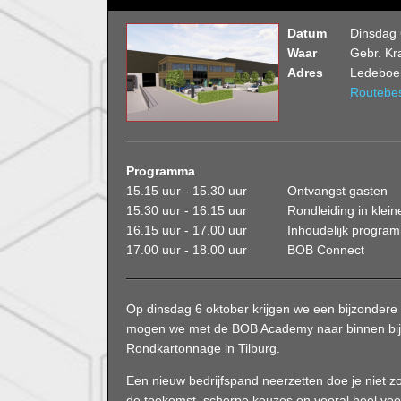
Datum
Dinsdag 
Waar
Gebr. Kr
Adres
Ledeboer
Routebes
Programma
15.15 uur - 15.30 uur
Ontvangst gasten
15.30 uur - 16.15 uur
Rondleiding in klei
16.15 uur - 17.00 uur
Inhoudelijk progra
17.00 uur - 18.00 uur
BOB Connect
Op dinsdag 6 oktober krijgen we een bijzondere 
mogen we met de BOB Academy naar binnen bij 
Rondkartonnage in Tilburg.
Een nieuw bedrijfspand neerzetten doe je niet z
de toekomst, scherpe keuzes en vooral heel vee