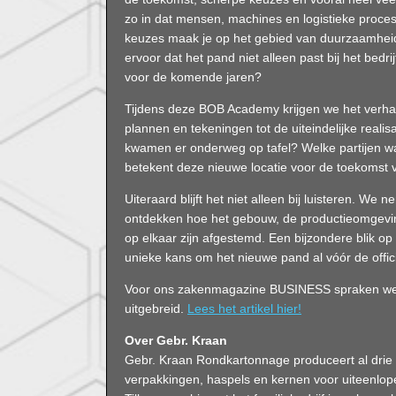
zo in dat mensen, machines en logistieke pro
keuzes maak je op het gebied van duurzaamheid, 
ervoor dat het pand niet alleen past bij het bedr
voor de komende jaren?
Tijdens deze BOB Academy krijgen we het verhaa
plannen en tekeningen tot de uiteindelijke reali
kwamen er onderweg op tafel? Welke partijen w
betekent deze nieuwe locatie voor de toekomst
Uiteraard blijft het niet alleen bij luisteren. W
ontdekken hoe het gebouw, de productieomgevin
op elkaar zijn afgestemd. Een bijzondere blik op
unieke kans om het nieuwe pand al vóór de offic
Voor ons zakenmagazine BUSINESS spraken we
uitgebreid.
Lees het artikel hier!
Over Gebr. Kraan
Gebr. Kraan Rondkartonnage produceert al drie 
verpakkingen, haspels en kernen voor uiteenlo