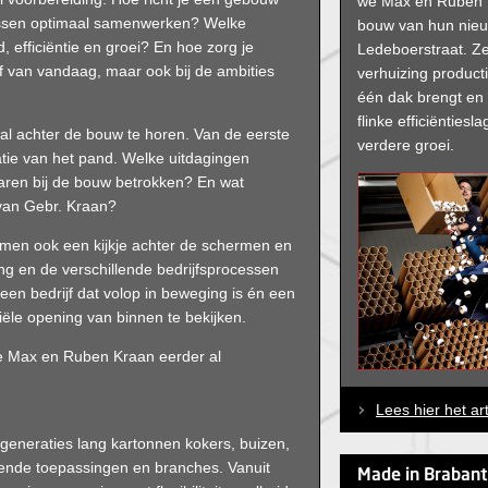
we Max en Ruben K
cessen optimaal samenwerken? Welke
bouw van hun nie
efficiëntie en groei? En hoe zorg je
Ledeboerstraat. Ze
ijf van vandaag, maar ook bij de ambities
verhuizing product
één dak brengt en
flinke efficiënties
l achter de bouw te horen. Van de eerste
verdere groei.
satie van het pand. Welke uitdagingen
aren bij de bouw betrokken? En wat
 van Gebr. Kraan?
e nemen ook een kijkje achter de schermen en
g en de verschillende bedrijfsprocessen
 een bedrijf dat volop in beweging is én een
iële opening van binnen te bekijken.
 Max en Ruben Kraan eerder al
Lees hier het ar
generaties lang kartonnen kokers, buizen,
pende toepassingen en branches. Vanuit
Made in Brabant