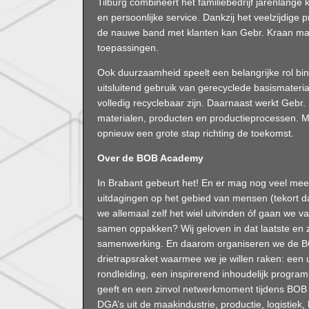
Tilburg combineert het familiebedrijf jarenlange k
en persoonlijke service. Dankzij het veelzijdige
de nauwe band met klanten kan Gebr. Kraan maa
toepassingen.
Ook duurzaamheid speelt een belangrijke rol bin
uitsluitend gebruik van gerecyclede basismater
volledig recyclebaar zijn. Daarnaast werkt Geb
materialen, producten en productieprocessen. Me
opnieuw een grote stap richting de toekomst.
Over de BOB Academy
In Brabant gebeurt het! En er mag nog veel meer
uitdagingen op het gebied van mensen (tekort 
we allemaal zelf het wiel uitvinden óf gaan we v
samen oppakken? Wij geloven in dat laatste en z
samenwerking. En daarom organiseren we de BO
drietrapsraket waarmee we je willen raken: een u
rondleiding, een inspirerend inhoudelijk progra
geeft en een zinvol netwerkmoment tijdens BOB 
DGA’s uit de maakindustrie, productie, logistiek,