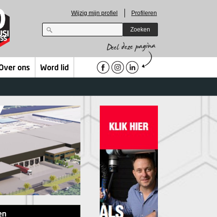
Wijzig mijn profiel
Profileren
Zoeken
Over ons
Word lid
en