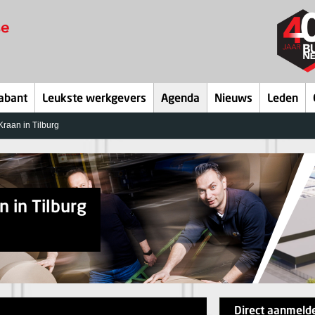
abant
Leukste werkgevers
Agenda
Nieuws
Leden
raan in Tilburg
 in Tilburg
Direct aanmeld