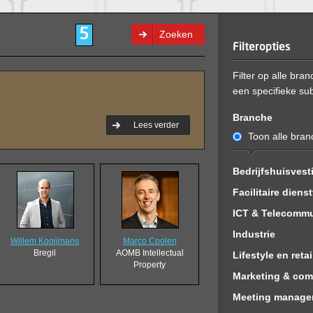
5
Zoeken
Filteropties
Filter op alle bra
een specifieke su
Branche
Lees verder
Toon alle bra
Bedrijfshuisvest
Toon alles
Facilitaire diens
Aannemerij
Toon alles
ICT & Telecommu
Architectuur
Afvalverwerki
Toon alles
Industrie
Willem Kooijmans
Marco Coolen
Beveiliging
Audiovisuele t
Consultancy
Toon alles
Bregil
AOMB Intellectual
Lifestyle en retai
Property
Bouw
Energie
Hardware
Chemische ind
Toon alles
Marketing & com
Elektrotechnie
Kantoorartikel
Internet
Houtbewerkin
Audio- en vide
Toon alles
Meeting manage
Interieurbouw
Milieudienstve
Netwerkbehee
Ingenieursbur
Beauty