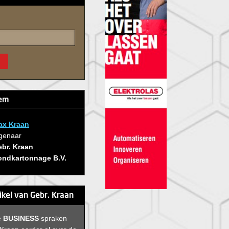
tem
ax Kraan
genaar
br. Kraan
ondkartonnage B.V.
tikel van Gebr. Kraan
e
BUSINESS
spraken