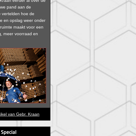
raan eerder al over de
uwe pand aan de
 vertelden hoe de
ie en opslag weer onder
 ruimte maakt voor een
lag, meer voorraad en
tikel van Gebr. Kraan
 Special