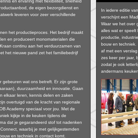
ennis en ervaring met flexibiliteit, snelheid
 productaanbod, de eigen bezorgdienst en
In iedere editie v
twerk leveren voor zeer verschillende
verschijnt een Mad
Waar we het over
alles wat er speelt
nen het productieproces. Het bedrijf maakt
productie, industrie
ialen en produceert monomaterialen die
bouw en techniek. 
r. Kraan continu aan het verduurzamen van
af met een versla
t het nieuwe pand zet het familiebedrijf
zes keer per jaar, b
zodat je ook letterli
andermans keuken
 gebeuren wat ons betreft. Er zijn grote
daaraan), duurzaamheid en innovatie. Gaan
an elkaar leren, kennis delen en zaken
ijn overtuigd van de kracht van regionale
B Academy speciaal voor jou. Met de
niek kijkje in de keuken tijdens de
mma dat je gegarandeerd stof tot nadenken
Connect, waarbij je met gelijkgestemden
 bouw en techniek in contact komt.