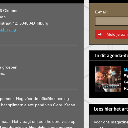
6 Oktober
E-mail:
aan
straat 42, 5048 AD Tilburg
chrijving
Meld je aan
In dit agenda-i
ne groepen
M
mma
Ei
Ge
R
primeur. Nog vóór de officiële opening
het splinternieuwe pand van Gebr. Kraan
Lees hier het ar
omaar. Het vraagt om een heldere visie op
Voor ons magazin
l voorbereiding. Hoe richt je een gebouw