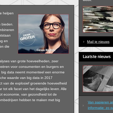
te helpen
n bieden.
ombineren
ntstaan
ng en
Mail je nieuws
en die
Laatste nieuws
nalyses van grote hoeveelheden, zeer
creëren voor consumenten en burgers en
van big data neemt momenteel een enorme
sche waarde van big data in 2017
ct van de explosief groeiende hoeveelheid
tot elk facet van het dagelijks leven. Alle
ot economie, van gezondheid tot de
ecombedrijven hebben te maken met big
Van papieren arc
informatie: zo p