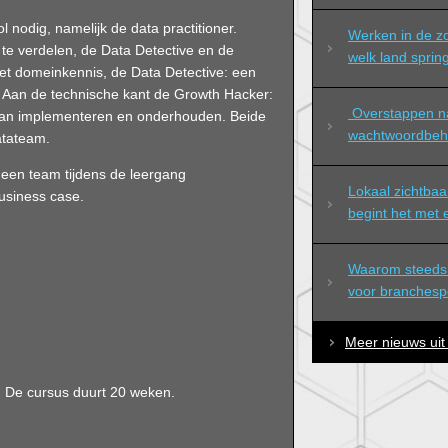
l nodig, namelijk de data practitioner.
Werken in de zo
n te verdelen, de Data Detective en de
welk land spring
et domeinkennis, de Data Detective: een
n. Aan de technische kant de Growth Hacker:
 Overstappen naar professioneel 
kan implementeren en onderhouden. Beide
wachtwoordbeh
atateam.
een team tijdens de leergang
Lokaal zichtbaa
business case.
begint het met
Waarom steeds 
voor branchespec
Meer nieuws uit
. De cursus duurt 20 weken.