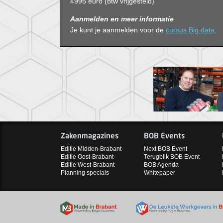
4995 euro (btw vrijgesteld)
Aanmelden en meer informatie
Je kunt je aanmelden voor de
cursus Big data
.
Zakenmagazines
BOB Events
Editie Midden-Brabant
Next BOB Event
Editie Oost-Brabant
Terugblik BOB Event
Editie West-Brabant
BOB Agenda
Planning specials
Whitepaper