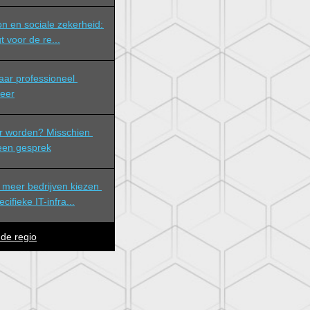
n en sociale zekerheid: 
t voor de re...
eer
r worden? Misschien 
 een gesprek
meer bedrijven kiezen 
ifieke IT-infra...
 de regio