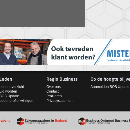
Leden
Regio Business
Op de hoogte blijv
Ledenoverzicht
Over ons
Aanmelden BOB Update
Lid worden
Contact
BOB Update
Profileren
Ledenprofiel wijzigen
Privacystatement