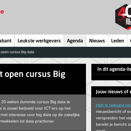
abant
Leukste werkgevers
Agenda
Nieuws
Leden
 open cursus Big data
In dit agenda-i
t open cursus Big
Jouw nieuws of 
 20 weken durende cursus Big data te
Heb je relevant ni
 is zowel bedoeld voor ICT’ers op het
nieuwsbericht of e
met interesse voor big data op de zakelijke
verspreiden het via
twikkelen tot data practioner.
bereikt je bericht
week.