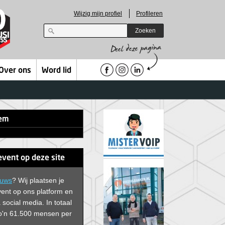
Wijzig mijn profiel
Profileren
Zoeken
Over ons
Word lid
tem
event op deze site
euws
? Wij plaatsen je
vent op ons platform en
 social media. In
totaal
 zo'n 61.500 mensen per