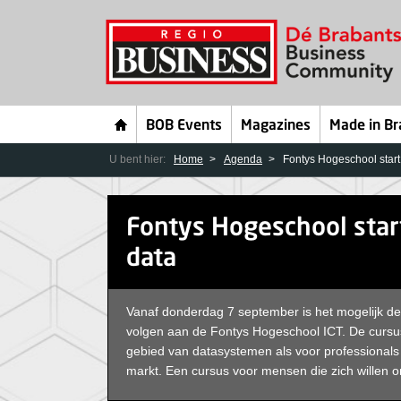
BOB Events
Magazines
Made in Br
U bent hier:
Home
Agenda
Fontys Hogeschool start
Fontys Hogeschool star
data
Vanaf donderdag 7 september is het mogelijk de
volgen aan de Fontys Hogeschool ICT. De cursus
gebied van datasystemen als voor professionals 
markt. Een cursus voor mensen die zich willen on