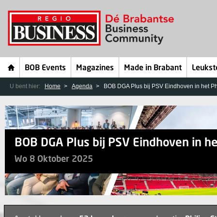
BOB Events
Magazines
Made in Brabant
Leukst
U bent hier:
Home
Agenda
BOB DGA Plus bij PSV Eindhoven in het Ph
BOB DGA Plus bij PSV Eindhoven in he
Wo 8 Oktober 2025