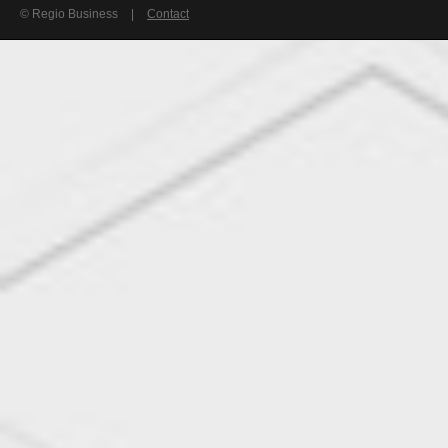
© Regio Business
|
Contact