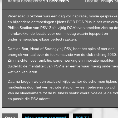
Aantal bezoekers:
53 bezoekers
Locatie:
Philips S
Woensdag 8 oktober was een dag vol inspiratie, mooie gesprekke
en bijzondere ontmoetingen tijdens BOB DGA Plus in het vernieu
Philips Stadion van PSV. Zo’n vijftig DGA’s verzamelden zich op d
indrukwekkende locatie voor een middag waarin topsport en
ondernemerschap elkaar perfect raakten.
Damian Bott, Head of Strategy bij PSV, beet het spits af met een
energiek verhaal over de toekomstvisie van de club richting 2030.
Zijn inzichten over ambitie, samenwerking en innovatie maakten
duidelijk: de mentaliteit van PSV is er eentje waar menig onderne
wat van kan leren.
Daarna kregen we een exclusief kijkje achter de schermen tijdens
rondleiding door het vernieuwde stadion — een belevenis op zich!
Van de kleedkamers tot de business seats: overal voelde je de tro
en passie die PSV ademt.