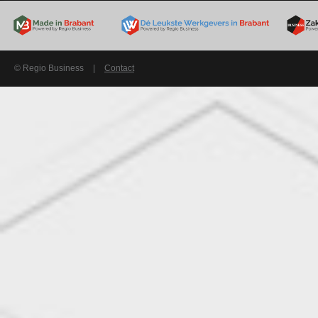
© Regio Business
|
Contact