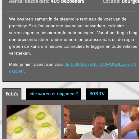
Aantal bezoekers:
405 bezoekers
Locatie:
Bourgon
We kwamen samen in de sfeervolle tent aan de voet van de
prachtige Sint-Jan voor een avond vol netwerken, culinaire
verrassingen en inspirerende ontmoetingen. Vanaf het begin hing 
een bruisende sfeer: ondernemers en professionals uit de regio
grepen de kans om nieuwe connecties te leggen en oude relaties 
versterken.
Meld je hier alvast aan voor
de BOB Borrel bij DOMUSDELA op 9
oktober
.
Foto's
Wie waren er nog meer?
BOB TV