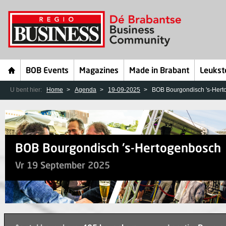
BOB Events
Magazines
Made in Brabant
Leukst
U bent hier:
Home
Agenda
19-09-2025
BOB Bourgondisch 's-Her
BOB Bourgondisch 's-Hertogenbosch
Vr 19 September 2025