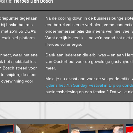
catie:
Heroes Den Bosch
driepunter tegenaan
Na de cooling down in de businesslounge slot
bij basketbaltrots
een borrel vol sterke verhalen, verse connecti
 met zo’n 55 DGA’s
ondernemersambitie die ineens wel héél veel 
 exclusief platform
Want eerlijk is eerlijk… na zo’n avond zat niet
Heroes vol energie.
nnect, waar het ene
Dank aan iedereen die erbij was – en aan He
 het spektakel los:
van Oosterhout voor de geweldige gastvrijheid
n Bosch streed voor
meer.
te snijden, de sfeer
Meld je nu alvast aan voor de volgende editie
e overwinning voor
tijdens het 7th Sunday Festival in Erp op donde
businessbeleving op een festival? Dat wil je ni