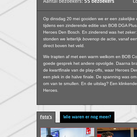
Aantal bezoekers:
55 bezoekers
Lo
Op dinsdag 20 mei gooiden we er een zakelijke 
tijdens een zinderende editie van BOB DGA Plus 
Heroes Den Bosch. En zinderend was het zeker:
stonden we letterlijk
bovenop
de actie, vanaf een
direct boven het veld.
We trapten af met een warm welkom en BOB Co
goede gesprek het andere opvolgde. Daarna brak
de kwartfinale van de play-offs, waar Heroes De
een plek in de halve finale. De spanning was om 
om van te smullen. En de uitslag? Een klinkend
Heroes.
Foto's
Wie waren er nog meer?