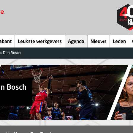
abant
Leukste werkgevers
Agenda
Nieuws
Leden
es Den Bosch
en Bosch