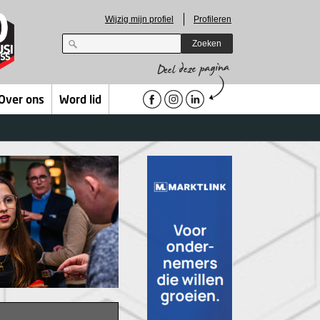
Wijzig mijn profiel
Profileren
Zoeken
Over ons
Word lid