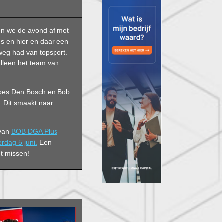
en we de avond af met
es en hier en daar een
weg had van topsport.
 alleen het team van
roes Den Bosch en Bob
. Dit smaakt naar
 van
BOB DGA Plus
rdag 5 juni.
Een
et missen!