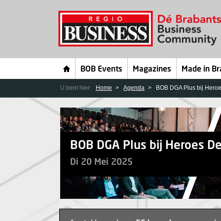
BOB Events
Magazines
Made in Br
U bent hier:
Home
Agenda
BOB DGA Plus bij Hero
BOB DGA Plus bij Heroes D
Di 20 Mei 2025