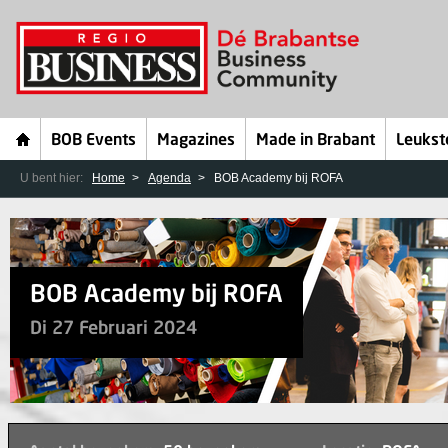
BOB Events
Magazines
Made in Brabant
Leukst
U bent hier:
Home
Agenda
BOB Academy bij ROFA
BOB Academy bij ROFA
Di 27 Februari 2024