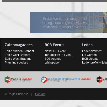
Zakenmagazines
BOB Events
Leden
Editie Midden-Brabant
Next BOB Event
Ledenoverzicht
Editie Oost-Brabant
Terugblik BOB Event
Lid worden
Editie West-Brabant
BOB Agenda
BOB Update
Planning specials
Whitepaper
Ledenprofiel wijzi
© Regio Business
|
Contact