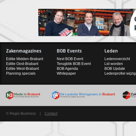
Zakenmagazines
BOB Events
Leden
Editie Midden-Brabant
Next BOB Event
Ledenoverzicht
Editie Oost-Brabant
Terugblik BOB Event
Lid worden
Editie West-Brabant
BOB Agenda
BOB Update
Planning specials
Whitepaper
Ledenprofiel wijzi
© Regio Business
|
Contact