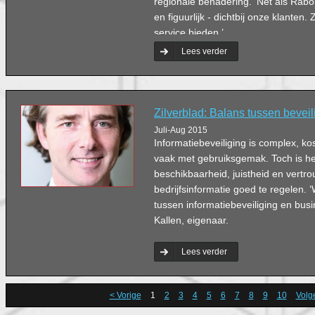
regionale benadering. ‘Net als Rabob
en figuurlijk - dichtbij onze klanten
service bieden.’
Lees verder
Zilverblad: Balans tussen bevei
Juli-Aug 2015
Informatiebeveiliging is complex, kos
vaak met gebruiksgemak. Toch is he
beschikbaarheid, juistheid en vertro
bedrijfsinformatie goed te regelen. 
tussen informatiebeveiliging en busi
Kallen, eigenaar.
Lees verder
< Vorige
1
2
3
4
5
6
7
8
9
10
Volg