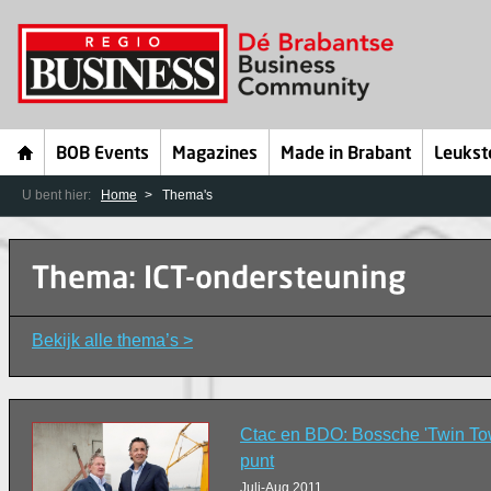
BOB Events
Magazines
Made in Brabant
Leukst
U bent hier:
Home
Thema's
Thema: ICT-ondersteuning
Bekijk alle thema’s >
Ctac en BDO: Bossche 'Twin To
punt
Juli-Aug 2011