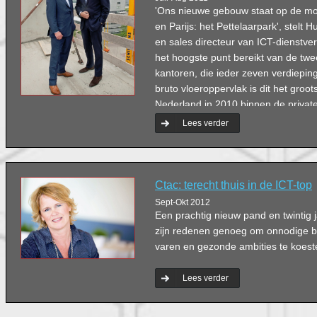
'Ons nieuwe gebouw staat op de mo
en Parijs: het Pettelaarpark', stelt
en sales directeur van ICT-dienstver
het hoogste punt bereikt van de twee 
kantoren, die ieder zeven verdiepin
bruto vloeroppervlak is dit het groo
Nederland in 2010 binnen de privat
trots onze Bossche Twin Towertjes',
Lees verder
mede-eigenaar van BDO Accountants
de Raad van Bestuur.
Ctac: terecht thuis in de ICT-top
Sept-Okt 2012
Een prachtig nieuw pand en twintig 
zijn redenen genoeg om onnodige b
varen en gezonde ambities te koest
Lees verder