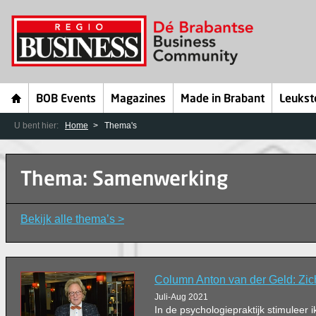
BOB Events
Magazines
Made in Brabant
Leukst
U bent hier:
Home
Thema's
Thema: Samenwerking
Bekijk alle thema’s >
Column Anton van der Geld: Zi
Juli-Aug 2021
In de psychologiepraktijk stimuleer ik