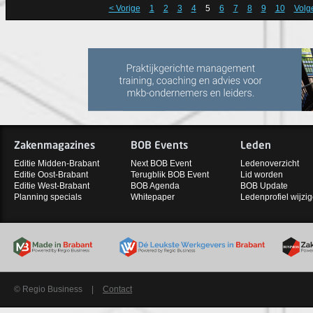
< Vorige
1
2
3
4
5
6
7
8
9
10
Volg
Zakenmagazines
BOB Events
Leden
Editie Midden-Brabant
Next BOB Event
Ledenoverzicht
Editie Oost-Brabant
Terugblik BOB Event
Lid worden
Editie West-Brabant
BOB Agenda
BOB Update
Planning specials
Whitepaper
Ledenprofiel wijzi
© Regio Business
|
Contact