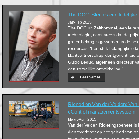
The DOC: Slechts een tijdelijke
Jan-Feb 2015
The DOC uit Zaltbommel, een leve
technologie, constateert dat de prij
groter belang is geworden in de sele
resources. ‘Een stuk belangrijker 
klantpartnerschap,klantgerichtheid e
Guido Leduc, algemeen directeur va
een zorgelijke ontwikkeling.’
Lees verder
Rioned en Van der Velden: Van 
eControl managementsysteem
Maart-April 2015
Van der Velden Rioleringsbeheer is
dienstverlener op het gebied van on
inspecteren, repareren en renoveren