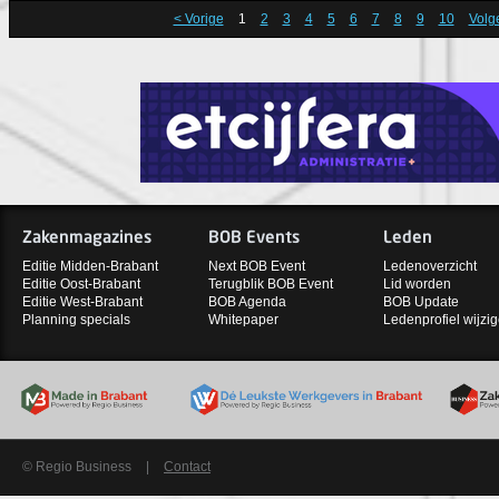
< Vorige
1
2
3
4
5
6
7
8
9
10
Volg
Zakenmagazines
BOB Events
Leden
Editie Midden-Brabant
Next BOB Event
Ledenoverzicht
Editie Oost-Brabant
Terugblik BOB Event
Lid worden
Editie West-Brabant
BOB Agenda
BOB Update
Planning specials
Whitepaper
Ledenprofiel wijzi
© Regio Business
|
Contact