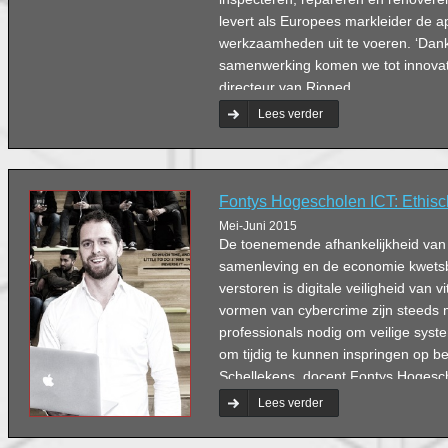
levert als Europees markleider de 
werkzaamheden uit te voeren. ‘Dan
samenwerking komen we tot innovatie
directeur van Rioned.
Lees verder
Fontys Hogescholen ICT: Ethis
Mei-Juni 2015
De toenemende afhankelijkheid van
samenleving en de economie kwetsb
verstoren is digitale veiligheid van v
vormen van cybercrime zijn steeds 
professionals nodig om veilige syst
om tijdig te kunnen inspringen op be
Schellekens, docent Fontys Hogesch
Afgelopen schooljaar startte de sc
Lees verder
afstudeerrichting ICT & Cyber Securi