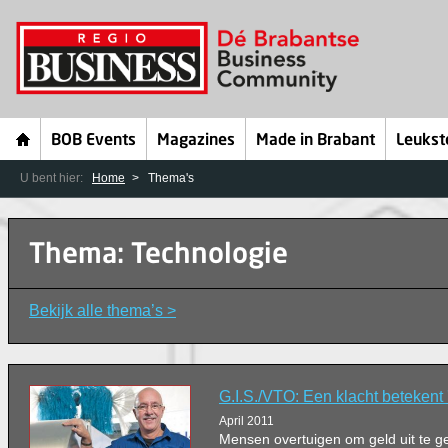
BOB Events
Magazines
Made in Brabant
Leukst
U bent hier:
Home
Thema's
Thema: Technologie
Bekijk alle thema’s >
G.I.S./VTO: Een klacht betekent '
April 2011
Mensen overtuigen om geld uit te gev