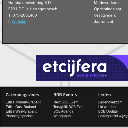
Hambakenwetering 8 D
Medewerkers:
5231 DC 's-Hertogenbosch
Oprichtingsjaar:
T: 073-2001480
Vestigingen:
I:
Website
Jaaromzet:
Zakenmagazines
BOB Events
Leden
Editie Midden-Brabant
Next BOB Event
Ledenoverzicht
Editie Oost-Brabant
Terugblik BOB Event
Lid worden
Editie West-Brabant
BOB Agenda
BOB Update
Planning specials
Whitepaper
Ledenprofiel wijzi