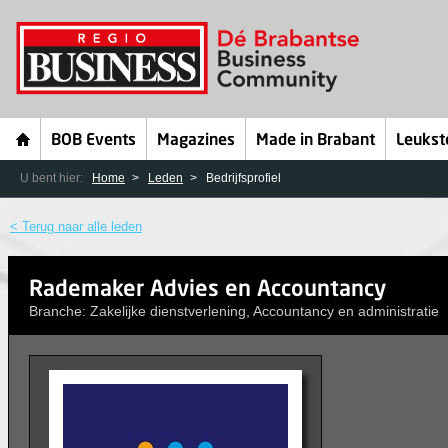
BOB Events
Magazines
Made in Brabant
Leukst
U bent hier:
Home
Leden
Bedrijfsprofiel
< Terug naar alle leden
Rademaker Advies en Accountancy
Branche: Zakelijke dienstverlening, Accountancy en administratie