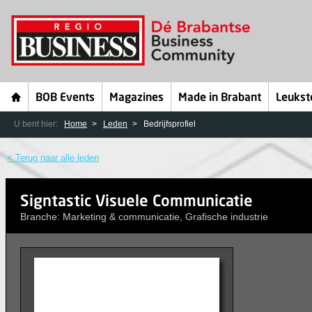
BOB Events
Magazines
Made in Brabant
Leukst
U bent hier:
Home
Leden
Bedrijfsprofiel
< Terug naar alle leden
Signtastic Visuele Communicatie
Branche: Marketing & communicatie, Grafische industrie