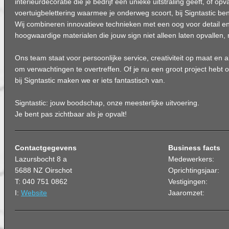
interieurdecoratie die je bedrijf een unieke uitstraling geeft, of opv
voertuigbelettering waarmee je onderweg scoort, bij Signtastic ben 
Wij combineren innovatieve technieken met een oog voor detail 
hoogwaardige materialen die jouw sign niet alleen laten opvallen
Ons team staat voor persoonlijke service, creativiteit op maat en al
om verwachtingen te overtreffen. Of je nu een groot project hebt of
bij Signtastic maken we er iets fantastisch van.
Signtastic: jouw boodschap, onze meesterlijke uitvoering.
Je bent pas zichtbaar als je opvalt!
Contactgegevens
Business facts
Lazursbocht 8 a
Medewerkers:
5688 NZ Oirschot
Oprichtingsjaar:
T: 040 751 0862
Vestigingen:
I:
Website
Jaaromzet: