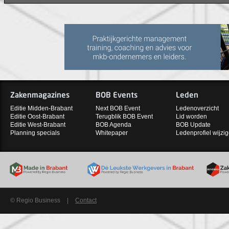
Zakenmagazines
BOB Events
Leden
Editie Midden-Brabant
Next BOB Event
Ledenoverzicht
Editie Oost-Brabant
Terugblik BOB Event
Lid worden
Editie West-Brabant
BOB Agenda
BOB Update
Planning specials
Whitepaper
Ledenprofiel wijzi
© Regio Business
|
Contact