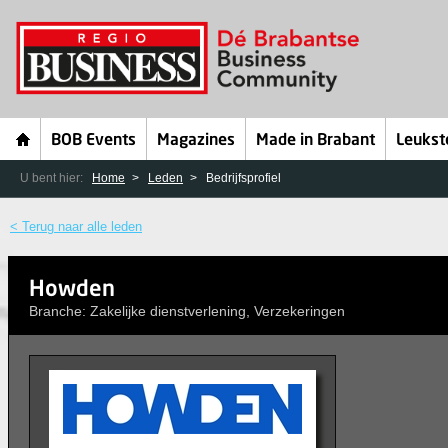
BOB Events
Magazines
Made in Brabant
Leukst
U bent hier:
Home
Leden
Bedrijfsprofiel
< Terug naar alle leden
Howden
Branche: Zakelijke dienstverlening, Verzekeringen