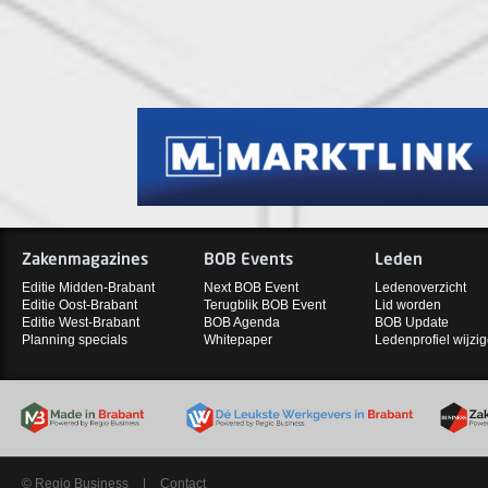
Zakenmagazines
BOB Events
Leden
Editie Midden-Brabant
Next BOB Event
Ledenoverzicht
Editie Oost-Brabant
Terugblik BOB Event
Lid worden
Editie West-Brabant
BOB Agenda
BOB Update
Planning specials
Whitepaper
Ledenprofiel wijzi
© Regio Business
|
Contact