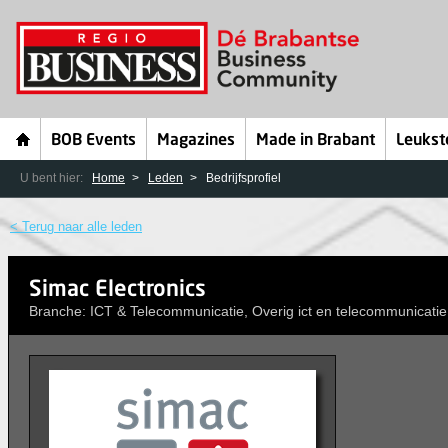
BOB Events
Magazines
Made in Brabant
Leukst
U bent hier:
Home
Leden
Bedrijfsprofiel
< Terug naar alle leden
Simac Electronics
Branche: ICT & Telecommunicatie, Overig ict en telecommunicatie