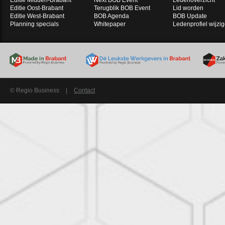
Editie Midden-Brabant
Next BOB Event
Ledenoverzicht
Editie Oost-Brabant
Terugblik BOB Event
Lid worden
Editie West-Brabant
BOB Agenda
BOB Update
Planning specials
Whitepaper
Ledenprofiel wijzi
© Regio Business
|
Contact