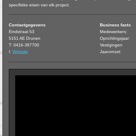
specifieke eisen van elk project.
Contactgegevens
Business facts
Eindstraat 53
Medewerkers:
5151 AE Drunen
Oprichtingsjaar:
T: 0416-387700
Vestigingen:
I:
Website
Jaaromzet: