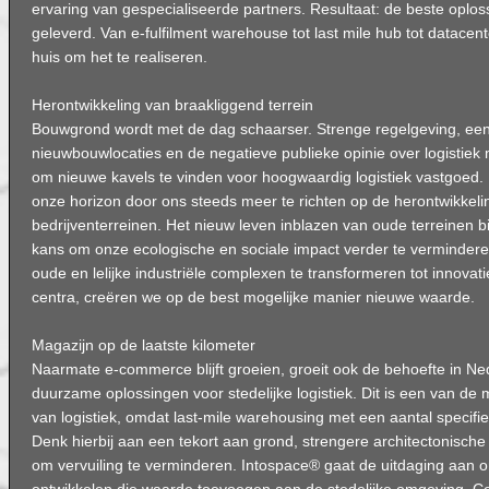
ervaring van gespecialiseerde partners. Resultaat: de beste oploss
geleverd. Van e-fulfilment warehouse tot last mile hub tot datacent
huis om het te realiseren.
Herontwikkeling van braakliggend terrein
Bouwgrond wordt met de dag schaarser. Strenge regelgeving, een
nieuwbouwlocaties en de negatieve publieke opinie over logistiek 
om nieuwe kavels te vinden voor hoogwaardig logistiek vastgoed
onze horizon door ons steeds meer te richten op de herontwikkel
bedrijventerreinen. Het nieuw leven inblazen van oude terreinen b
kans om onze ecologische en sociale impact verder te verminder
oude en lelijke industriële complexen te transformeren tot innovat
centra, creëren we op de best mogelijke manier nieuwe waarde.
Magazijn op de laatste kilometer
Naarmate e-commerce blijft groeien, groeit ook de behoefte in Ned
duurzame oplossingen voor stedelijke logistiek. Dit is een van d
van logistiek, omdat last-mile warehousing met een aantal specifi
Denk hierbij aan een tekort aan grond, strengere architectonisch
om vervuiling te verminderen. Intospace® gaat de uitdaging aan om