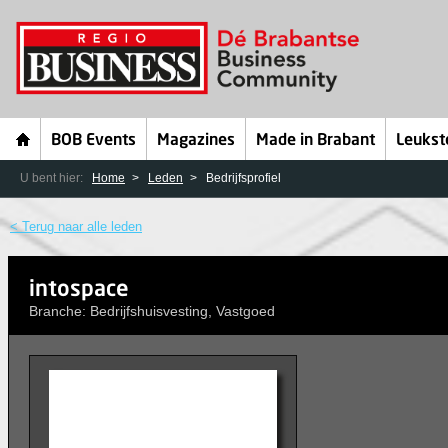
BOB Events
Magazines
Made in Brabant
Leukst
U bent hier:
Home
Leden
Bedrijfsprofiel
< Terug naar alle leden
intospace
Branche: Bedrijfshuisvesting, Vastgoed