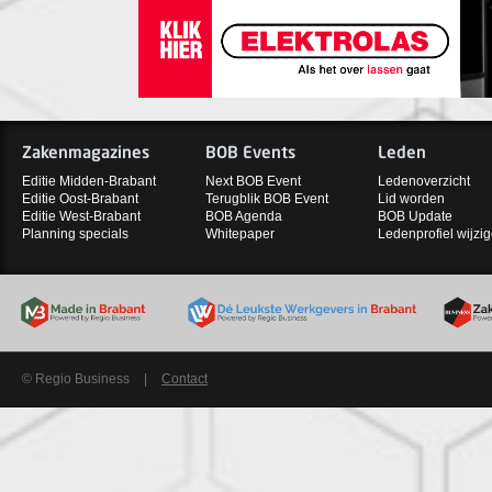
Zakenmagazines
BOB Events
Leden
Editie Midden-Brabant
Next BOB Event
Ledenoverzicht
Editie Oost-Brabant
Terugblik BOB Event
Lid worden
Editie West-Brabant
BOB Agenda
BOB Update
Planning specials
Whitepaper
Ledenprofiel wijzi
© Regio Business
|
Contact