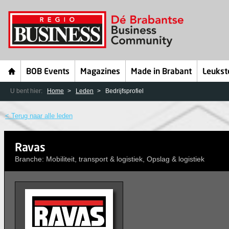
BOB Events
Magazines
Made in Brabant
Leukst
U bent hier:
Home
Leden
Bedrijfsprofiel
< Terug naar alle leden
Ravas
Branche: Mobiliteit, transport & logistiek, Opslag & logistiek