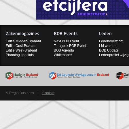
Zakenmagazines
BOB Events
Leden
Editie Midden-Brabant
Next BOB Event
Ledenoverzicht
Editie Oost-Brabant
Terugblik BOB Event
Lid worden
Editie West-Brabant
BOB Agenda
BOB Update
Planning specials
Whitepaper
Ledenprofiel wijzi
© Regio Business
|
Contact