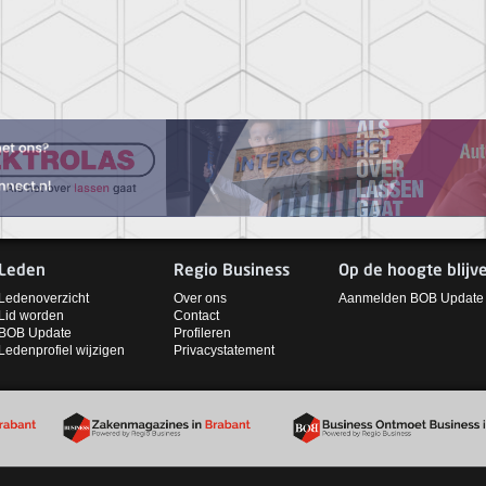
Leden
Regio Business
Op de hoogte blijv
Ledenoverzicht
Over ons
Aanmelden BOB Update
Lid worden
Contact
BOB Update
Profileren
Ledenprofiel wijzigen
Privacystatement