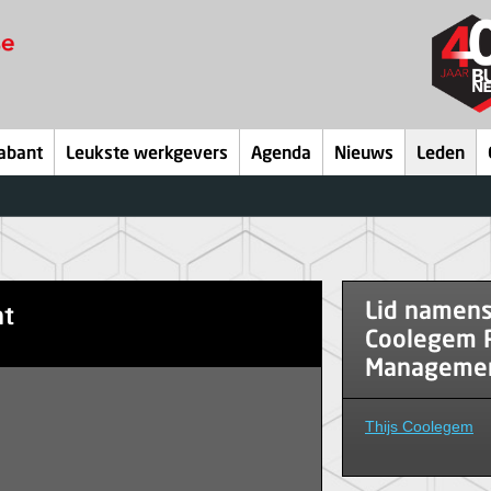
abant
Leukste werkgevers
Agenda
Nieuws
Leden
Lid namen
nt
Coolegem P
Managemen
Thijs Coolegem