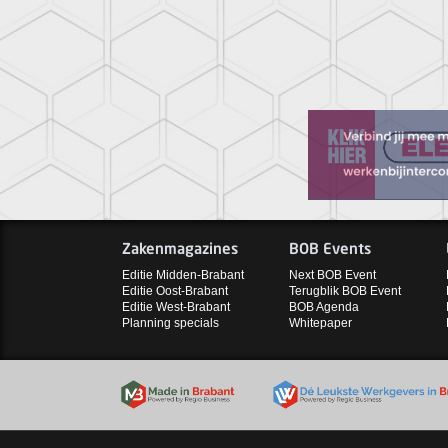
Zakenmagazines
BOB Events
Editie Midden-Brabant
Next BOB Event
Editie Oost-Brabant
Terugblik BOB Event
Editie West-Brabant
BOB Agenda
Planning specials
Whitepaper