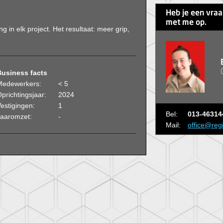
Heb je een vra
met me op.
in elk project. Het resultaat: meer grip,
Business facts
Medewerkers:
< 5
prichtingsjaar:
2024
estigingen:
1
Bel:
013-46314
Jaaromzet:
-
Mail:
office@reg