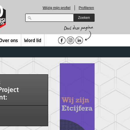
Wijzig mijn profiel
Profileren
Zoeken
Over ons
Word lid
s
roject
t: