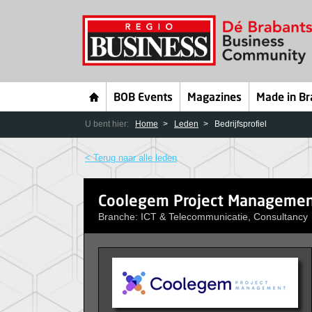
BOB Events
Magazines
Made in Br
U bent hier:
Home
Leden
Bedrijfsprofiel
< Terug naar alle leden
Coolegem Project Manageme
Branche: ICT & Telecommunicatie, Consultancy