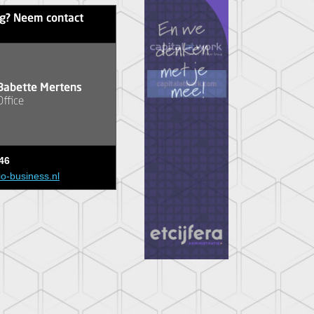
ag? Neem contact
Babette Mertens
Office
46
io-business.nl