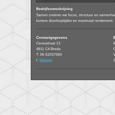
Bedrijfsomschrijving
Samen creëren we focus, structuur en samenhang 
kortere doorlooptijden en maximaal rendement.
Contactgegevens
Ceresstraat 13
4811 CA Breda
O
T: 06-52037084
V
I:
Website