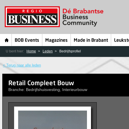
BOB Events
Magazines
Made in Brabant
Leukst
U bent hier:
Home
Leden
Bedrijfsprofiel
< Terug naar alle leden
Retail Compleet Bouw
Branche: Bedrijfshuisvesting, Interieurbouw