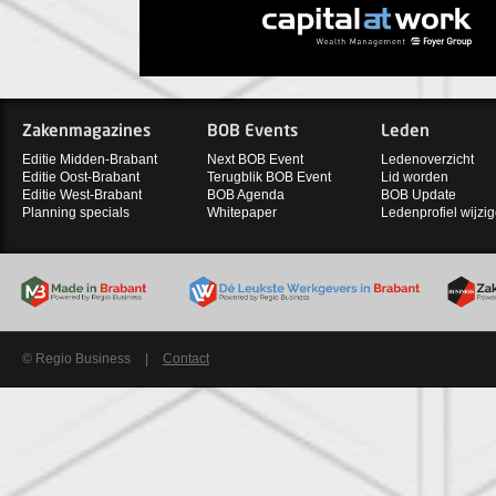
Zakenmagazines
BOB Events
Leden
Editie Midden-Brabant
Next BOB Event
Ledenoverzicht
Editie Oost-Brabant
Terugblik BOB Event
Lid worden
Editie West-Brabant
BOB Agenda
BOB Update
Planning specials
Whitepaper
Ledenprofiel wijzi
© Regio Business
|
Contact