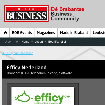
BOB Events
Magazines
Made in Brabant
Leukst
U bent hier:
Home
Leden
Bedrijfsprofiel
< Terug naar alle leden
Efficy Nederland
Branche: ICT & Telecommunicatie, Software