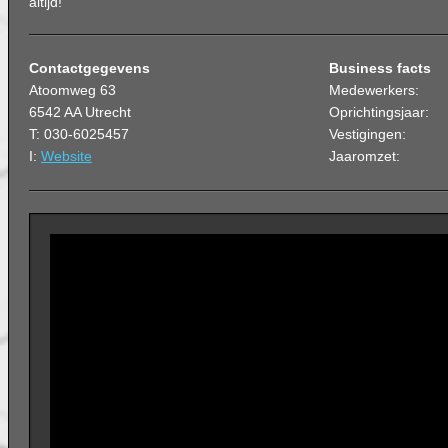
altijd!
Contactgegevens
Business facts
Atoomweg 63
Medewerkers:
6542 AA Utrecht
Oprichtingsjaar:
T: 030-6025457
Vestigingen:
I:
Website
Jaaromzet: