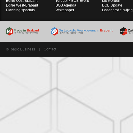
Editie Oost-Brabant
Terugblik BOB Event
Lid worden
Editie West-Brabant
BOB Agenda
BOB Update
Planning specials
Whitepaper
Ledenprofiel wijzi
© Regio Business
|
Contact