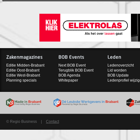
Zakenmagazines
BOB Events
Leden
Editie Midden-Brabant
Next BOB Event
Ledenoverzicht
Editie Oost-Brabant
Terugblik BOB Event
Lid worden
Editie West-Brabant
BOB Agenda
BOB Update
Planning specials
Whitepaper
Ledenprofiel wijzi
© Regio Business
|
Contact