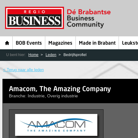
BOB Events
Magazines
Made in Brabant
Leukst
U bent hier:
Home
Leden
Bedrijfsprofiel
< Terug naar alle leden
Amacom, The Amazing Company
Branche: Industrie, Overig industrie