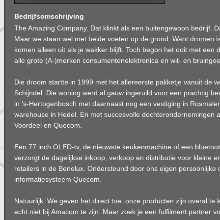
Bedrijfsomschrijving
The Amazing Company. Dat klinkt als een buitengewoon bedrijf. Dat
Maar we staan wel met beide voeten op de grond. Want dromen 
komen alleen uit als je wakker blijft. Toch begon het ooit met een 
alle grote (A-)merken consumentenelektronica en wit- en bruingoe
Die droom startte in 1999 met het allereerste pakketje vanuit de 
Schijndel. Die woning werd al gauw ingeruild voor een prachtig be
in ’s-Hertogenbosch met daarnaast nog een vestiging in Rosmale
warehouse in Hedel. En met succesvolle dochterondernemingen 
Voordeel en Quecom.
Een 77 inch OLED-tv, de nieuwste keukenmachine of een blueto
verzorgt de dagelijkse inkoop, verkoop en distributie voor kleine en
retailers in de Benelux. Ondersteund door ons eigen persoonlijke o
informatiesysteem Quecom.
Natuurlijk. We geven het direct toe: onze producten zijn overal te
echt niet bij Amacom te zijn. Maar zoek je een fulfilment partner 