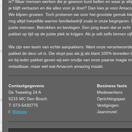
is? Waar mensen werken die je gewoon kunt bellen en waar je alt
je blijft verbazen en die alles voor je doet? Dan kies je voor Amac
We blijven groeien. Toch proberen we voor het grootste gemak klein
nog altijd hetzelfde warme familiebedrijf zoals in onze beginjaren.
juiste mensen. Betrokken en bevlogen. Een jong team dat er echt 
pakket op tijd op de juiste plek te krijgen. Als je wilt zelfs binnen vijf
We zijn een team van echte aanpakkers. Want onze verantwoordelij
pakket de deur uit is. Die stopt pas als jij als klant 100% tevreden b
en bij ieder pakket geven wij een snufje van onze paarse magie 
ontastbaar, maar wel wat Amacom amazing maakt.
Contactgegevens
Business facts
De Tweeling 24 A
Medewerkers:
5215 MC Den Bosch
Oprichtingsjaar:
T: 073-5430775
Vestigingen:
I:
Website
Jaaromzet: