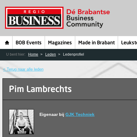
BOB Events
Magazines
Made in Brabant
Leukst
U bent hier:
Home
Leden
Ledenprofiel
< Terug naar alle leden
Pim Lambrechts
Eigenaar bij
GJK Techniek