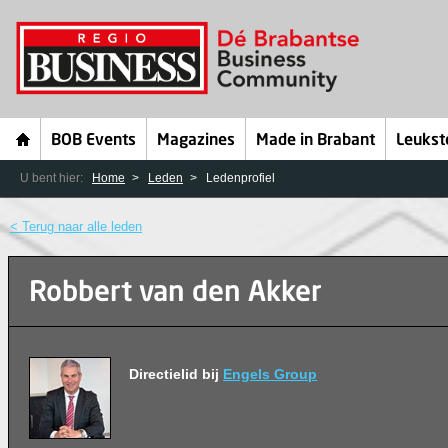
BOB Events
Magazines
Made in Brabant
Leukst
U bent hier:
Home
Leden
Ledenprofiel
< Terug naar alle leden
Robbert van den Akker
Directielid bij
Engels Group