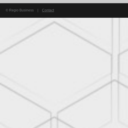
© Regio Business
|
Contact