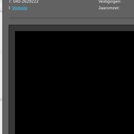
T: 040-2629222
Vestigingen:
I:
Website
Jaaromzet: