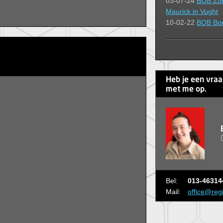
03-07-24
BOB Zom
Maurick in Vught
10-02-22
BOB Bor
Heb je een vra
met me op.
Bel:
013-46314
Mail:
office@reg