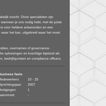
elijk inzicht. Onze specialisten zijn
r wanneer je ons nodig hebt, met de juiste
ns voor heldere antwoorden en een
ig waar het kan, uitgebreid waar het moet.
ansities, overnames of governance-
che oplossingen en krachtige bijstand als
 bedrijfsjuristen en compliance officers.
Business facts
Medewerkers:
10 - 25
prichtingsjaar:
2007
estigingen:
1
Jaaromzet:
-