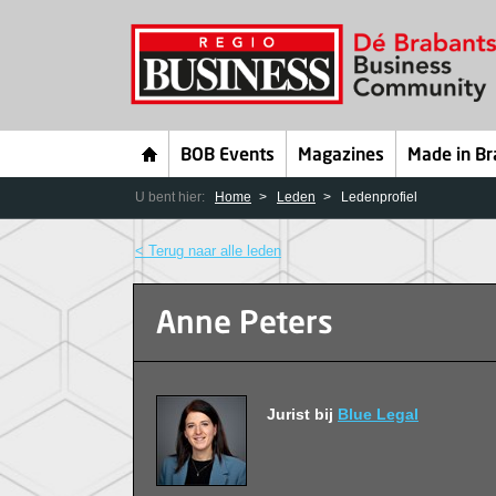
BOB Events
Magazines
Made in Br
U bent hier:
Home
Leden
Ledenprofiel
< Terug naar alle leden
Anne Peters
Jurist bij
Blue Legal