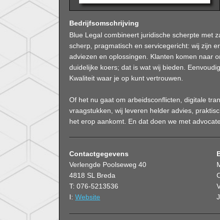
Bedrijfsomschrijving
Blue Legal combineert juridische scherpte met zak
scherp, pragmatisch en servicegericht: wij zijn e
adviezen en oplossingen. Klanten komen naar o
duidelijke koers; dat is wat wij bieden. Eenvoud
Kwaliteit waar je op kunt vertrouwen.
Of het nu gaat om arbeidsconflicten, digitale tr
vraagstukken, wij leveren helder advies, praktis
het erop aankomt. En dat doen we met advocaten,
Contactgegevens
Verlengde Poolseweg 40
4818 SL Breda
O
T: 076-5213536
V
I:
Website