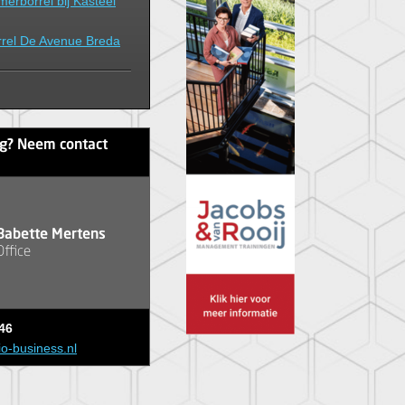
erborrel bij Kasteel
rel De Avenue Breda
ag? Neem contact
Babette Mertens
Office
46
io-business.nl