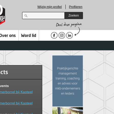
Wijzig mijn profiel
Profileren
Zoeken
Over ons
Word lid
acts
vents
erborrel bij Kasteel
erborrel bij Kasteel