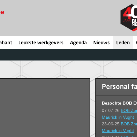
abant
Leukste werkgevers
Agenda
Nieuws
Leden
Personal f
Bezochte BOB E
07-07-26
BOB Zom
Maurick in Vught
23-06-25
BOB Zom
Maurick in Vught