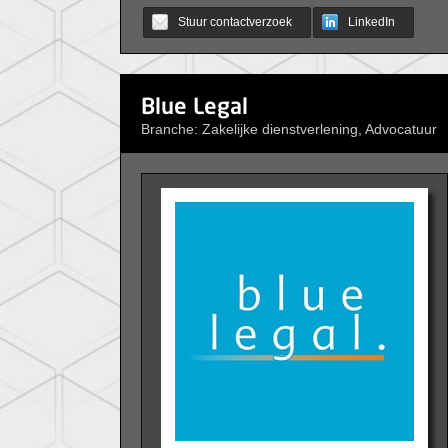
Stuur contactverzoek
LinkedIn
Blue Legal
Branche: Zakelijke dienstverlening, Advocatuur