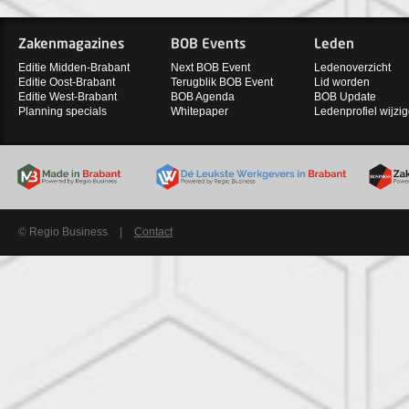
Zakenmagazines
BOB Events
Leden
Editie Midden-Brabant
Next BOB Event
Ledenoverzicht
Editie Oost-Brabant
Terugblik BOB Event
Lid worden
Editie West-Brabant
BOB Agenda
BOB Update
Planning specials
Whitepaper
Ledenprofiel wijzi
© Regio Business
|
Contact