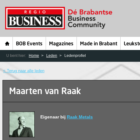
BOB Events
Magazines
Made in Brabant
Leukst
U bent hier:
Home
Leden
Ledenprofiel
< Terug naar alle leden
Maarten van Raak
Eigenaar bij
Raak Metals