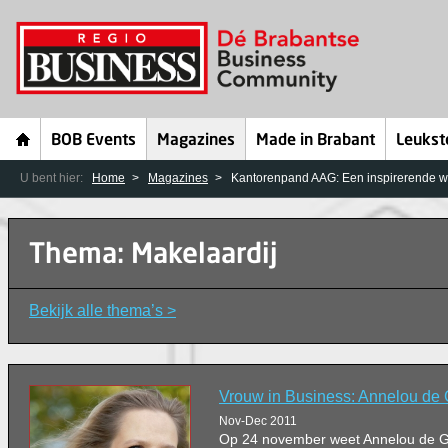
BOB Events
Magazines
Made in Brabant
Leukst
U bent hier:
Home
Magazines
Kantorenpand AAG: Een inspirerende w
Thema: Makelaardij
Bekijk alle thema’s >
Vrouw in Business: Annelou de 
Nov-Dec 2011
Op 24 november weet Annelou de Gro