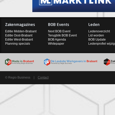
Zakenmagazines
BOB Events
Leden
Editie Midden-Brabant
Next BOB Event
Ledenoverzicht
Editie Oost-Brabant
Terugblik BOB Event
Lid worden
Editie West-Brabant
BOB Agenda
BOB Update
Planning specials
Whitepaper
Ledenprofiel wijzi
© Regio Business
|
Contact