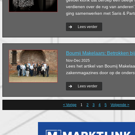
gevoel klonk dat beroep een beetje t
verdienen over de rug van anderen’
ging samenwerken met Saris & Part
Lees verder
Boumij Makelaars: Betrokken bij
Nov-Dec 2025
Lees het artikel van Boumij Makelaa
zakenmagazines door op de ondersta
Lees verder
< Vorige
1
2
3
4
5
Volgende >